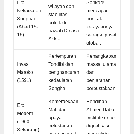
Era
Sankore
wilayah dan
Kekaisaran
mencapai
stabilitas
Songhai
puncak
politik di
(Abad 15-
kejayaannya
bawah Dinasti
16)
sebagai pusat
Askia.
global.
Pertempuran
Penangkapan
Invasi
Tondibi dan
massal ulama
Maroko
penghancuran
dan
(1591)
kedaulatan
penjarahan
Songhai.
perpustakaan.
Kemerdekaan
Pendirian
Era
Mali dan
Ahmed Baba
Modern
upaya
Institute untuk
(1960-
pelestarian
digitalisasi
Sekarang)
internasional.
manuskrip.