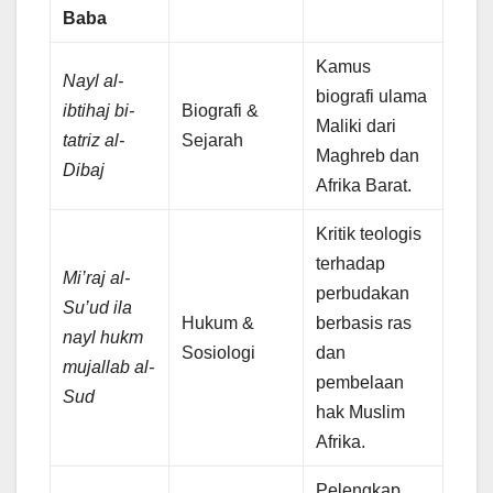
Baba
Kamus
Nayl al-
biografi ulama
ibtihaj bi-
Biografi &
Maliki dari
tatriz al-
Sejarah
Maghreb dan
Dibaj
Afrika Barat.
Kritik teologis
terhadap
Mi’raj al-
perbudakan
Su’ud ila
Hukum &
berbasis ras
nayl hukm
Sosiologi
dan
mujallab al-
pembelaan
Sud
hak Muslim
Afrika.
Pelengkap