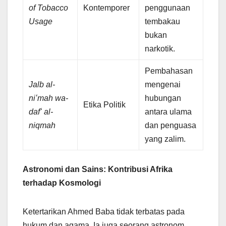
of Tobacco
Kontemporer
penggunaan
Usage
tembakau
bukan
narkotik.
Pembahasan
Jalb al-
mengenai
niʻmah wa-
hubungan
Etika Politik
dafʻ al-
antara ulama
niqmah
dan penguasa
yang zalim.
Astronomi dan Sains: Kontribusi Afrika
terhadap Kosmologi
Ketertarikan Ahmed Baba tidak terbatas pada
hukum dan agama. Ia juga seorang astronom