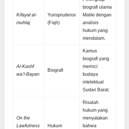
biografi ulama
Kifayat al-
Yurisprudensi
Maliki dengan
muhtaj
(Fiqh)
analisis
hukum yang
mendalam.
Kamus
biografi yang
Al-Kashf
merinci
Biografi
wa’l-Bayan
budaya
intelektual
Sudan Barat.
Risalah
hukum yang
On the
menyatakan
Lawfulness
Hukum
bahwa