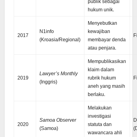
publik sebagai
hukum unik.
Menyebutkan
N1info
kewajiban
2017
Fi
(Kroasia/Regional)
membayar denda
atau penjara.
Mempublikasikan
klaim dalam
Lawyer’s Monthly
2019
rubrik hukum
Fi
(Inggris)
aneh yang masih
berlaku.
Melakukan
investigasi
Samoa Observer
D
2020
statuta dan
(Samoa)
(
wawancara ahli