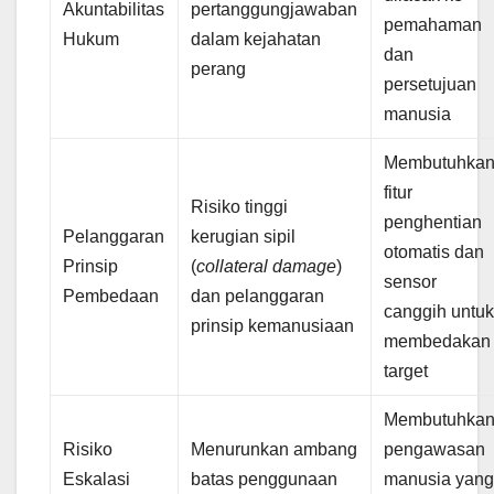
Akuntabilitas
pertanggungjawaban
pemahaman
Hukum
dalam kejahatan
dan
perang
persetujuan
manusia
Membutuhka
fitur
Risiko tinggi
penghentian
Pelanggaran
kerugian sipil
otomatis dan
Prinsip
(
collateral damage
)
sensor
Pembedaan
dan pelanggaran
canggih untu
prinsip kemanusiaan
membedakan
target
Membutuhka
Risiko
Menurunkan ambang
pengawasan
Eskalasi
batas penggunaan
manusia yan