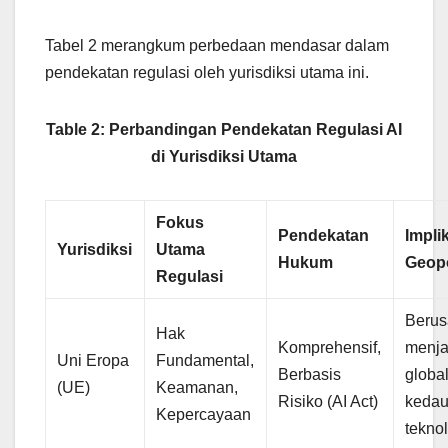
Tabel 2 merangkum perbedaan mendasar dalam
pendekatan regulasi oleh yurisdiksi utama ini.
Table 2: Perbandingan Pendekatan Regulasi AI
di Yurisdiksi Utama
Fokus
Pendekatan
Impli
Yurisdiksi
Utama
Hukum
Geopo
Regulasi
Beru
Hak
Komprehensif,
menja
Uni Eropa
Fundamental,
Berbasis
global
(UE)
Keamanan,
Risiko (AI Act)
kedau
Kepercayaan
teknol