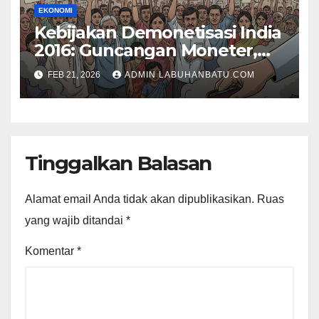
EKONOMI
Kebijakan Demonetisasi India
2016: Guncangan Moneter,
Transformasi Ekonomi, dan
FEB 21, 2026
ADMIN LABUHANBATU.COM
Konsekuensi Sosio-Politik
dalam Perspektif
Makroekonomi
Tinggalkan Balasan
Alamat email Anda tidak akan dipublikasikan.
Ruas
yang wajib ditandai
*
Komentar
*