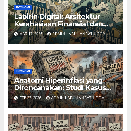
EKONOMI
Labirin Digital: Arsitektur
Kerahasiaan Finansial dan
Skandal Panama Papers 2016
MAR 17, 2026
ADMIN LABUHANBATU.COM
EKONOMI
Anatomi Hiperinflasi yang
Direncanakan: Studi Kasus
Runtuhnya Logika Fiskal di
FEB 27, 2026
ADMIN LABUHANBATU.COM
Zimbabwe (2000–2009)