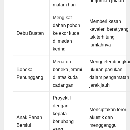
berjumlah jutaan
malam hari
Mengikat
Memberi kesan
dahan pohon
kavaleri berat yang
Debu Buatan
ke ekor kuda
tak terhitung
di medan
jumlahnya
kering
Menaruh
Menggelembungka
Boneka
boneka jerami
ukuran pasukan
Penunggang
di atas kuda
dalam pengamatan
cadangan
jarak jauh
Proyektil
dengan
Menciptakan teror
kepala
Anak Panah
akustik dan
berlubang
Bersiul
mengganggu
yang