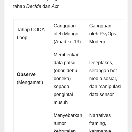
tahap
Decide
dan
Act
.
Gangguan
Gangguan
Tahap OODA
oleh Mongol
oleh PsyOps
Loop
(Abad ke-13)
Modern
Memberikan
data palsu
Deepfakes,
(obor, debu,
serangan bot
Observe
boneka)
media sosial,
(Mengamati)
kepada
dan manipulasi
pengintai
data sensor
musuh
Menyebarkan
Narratives
rumor
framing,
kebrutalan
kampanye