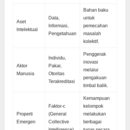
Bahan baku
Data,
untuk
Aset
Informasi,
pemecahan
Intelektual
Pengetahuan
masalah
kolektif.
Penggerak
Individu,
inovasi
Aktor
Pakar,
melalui
Manusia
Otoritas
pengakuan
Terakreditasi
timbal balik.
Kemampuan
Faktor-c
kelompok
Properti
(General
melakukan
Emergen
Collective
berbagai
Intelligence)
tugas secara