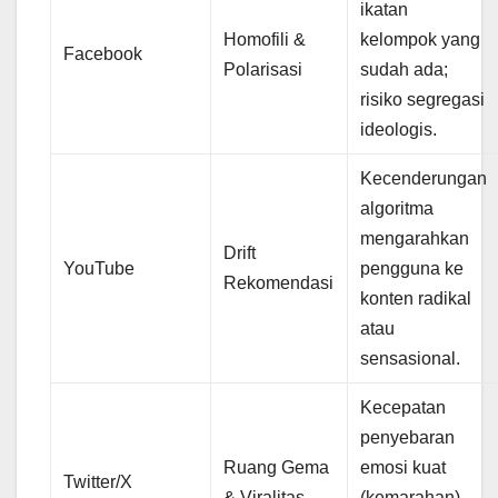
ikatan
Homofili &
kelompok yang
Facebook
Polarisasi
sudah ada;
risiko segregasi
ideologis.
Kecenderungan
algoritma
mengarahkan
Drift
YouTube
pengguna ke
Rekomendasi
konten radikal
atau
sensasional.
Kecepatan
penyebaran
Ruang Gema
emosi kuat
Twitter/X
& Viralitas
(kemarahan)