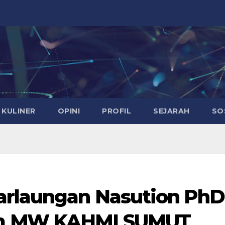
KULINER
OPINI
PROFIL
SEJARAH
SO
arlaungan Nasution PhD
um MW KAHMI SUMUT