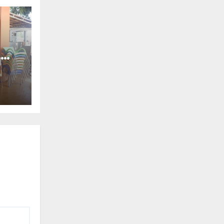
,
isme