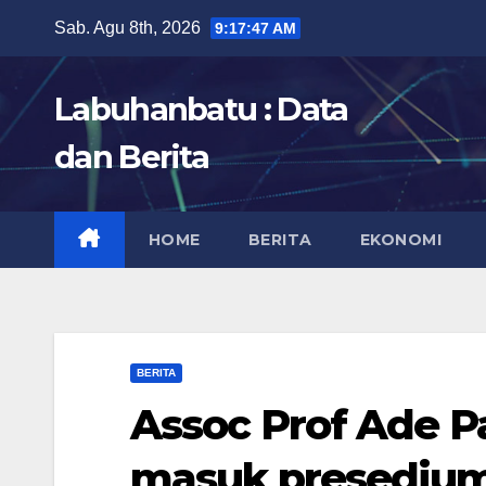
Skip
Sab. Agu 8th, 2026
9:17:48 AM
to
content
Labuhanbatu : Data
dan Berita
HOME
BERITA
EKONOMI
BERITA
Assoc Prof Ade P
masuk presedi