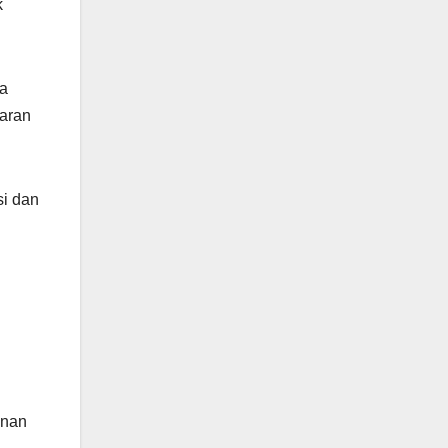
k
ga
paran
si dan
unan