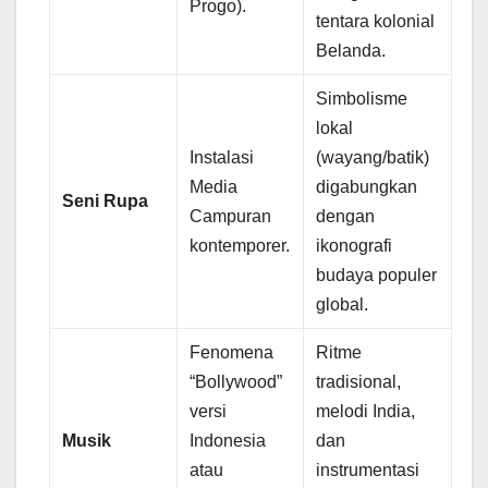
Progo).
tentara kolonial
Belanda.
Simbolisme
lokal
Instalasi
(wayang/batik)
Media
digabungkan
Seni Rupa
Campuran
dengan
kontemporer.
ikonografi
budaya populer
global.
Fenomena
Ritme
“Bollywood”
tradisional,
versi
melodi India,
Musik
Indonesia
dan
atau
instrumentasi