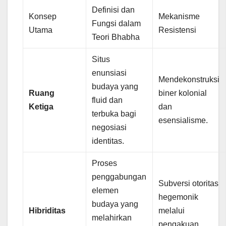
Definisi dan
Konsep
Mekanisme
Fungsi dalam
Utama
Resistensi
Teori Bhabha
Situs
enunsiasi
Mendekonstruksi
budaya yang
Ruang
biner kolonial
fluid dan
Ketiga
dan
terbuka bagi
esensialisme.
negosiasi
identitas.
Proses
penggabungan
Subversi otoritas
elemen
hegemonik
budaya yang
Hibriditas
melalui
melahirkan
pengakuan