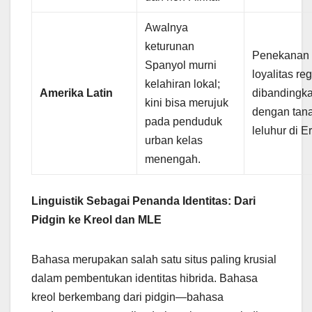
Awalnya
keturunan
Penekanan
Spanyol murni
loyalitas re
kelahiran lokal;
Amerika Latin
dibandingk
kini bisa merujuk
dengan tana
pada penduduk
leluhur di E
urban kelas
menengah.
Linguistik Sebagai Penanda Identitas: Dari
Pidgin ke Kreol dan MLE
Bahasa merupakan salah satu situs paling krusial
dalam pembentukan identitas hibrida. Bahasa
kreol berkembang dari pidgin—bahasa