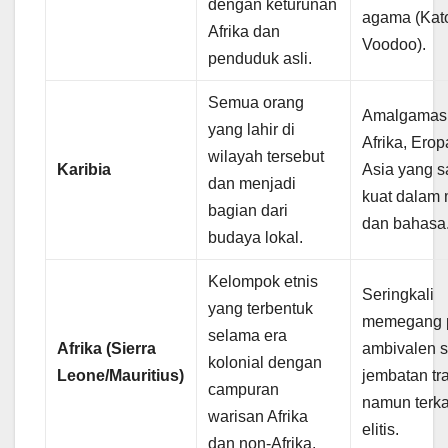
dengan keturunan
agama (Kato
Afrika dan
Voodoo).
penduduk asli.
Semua orang
Amalgamas
yang lahir di
Afrika, Erop
wilayah tersebut
Karibia
Asia yang s
dan menjadi
kuat dalam 
bagian dari
dan bahasa
budaya lokal.
Kelompok etnis
Seringkali
yang terbentuk
memegang p
selama era
Afrika (Sierra
ambivalen 
kolonial dengan
Leone/Mauritius)
jembatan tr
campuran
namun terk
warisan Afrika
elitis.
dan non-Afrika.