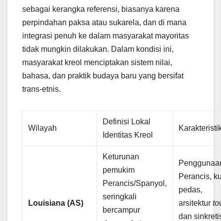
sebagai kerangka referensi, biasanya karena
perpindahan paksa atau sukarela, dan di mana
integrasi penuh ke dalam masyarakat mayoritas
tidak mungkin dilakukan. Dalam kondisi ini,
masyarakat kreol menciptakan sistem nilai,
bahasa, dan praktik budaya baru yang bersifat
trans-etnis.
Definisi Lokal
Wilayah
Karakterist
Identitas Kreol
Keturunan
Penggunaan
pemukim
Perancis, ku
Perancis/Spanyol,
pedas,
seringkali
Louisiana (AS)
arsitektur
t
bercampur
dan sinkret