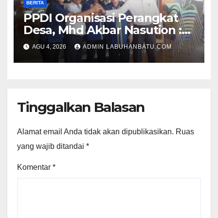
BERITA
PPDI Organisasi Perangkat
Desa, Mhd Akbar Nasution :
Dualisme Tidak Boleh
AGU 4, 2026
ADMIN LABUHANBATU.COM
Membuat Perpecahan
Tinggalkan Balasan
Alamat email Anda tidak akan dipublikasikan.
Ruas
yang wajib ditandai
*
Komentar
*