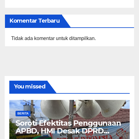
Komentar Terbaru
Tidak ada komentar untuk ditampilkan.
You missed
BERITA
Soroti Efektitas Penggunaan
APBD, HMI Desak DPRD
Labuhanbatu Buka Data