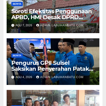
BERITA
Soroti Efektitas Penggunaan
APBD, HMI Desak DPRD
Labuhanbatu Buka Data
AGU 7, 2026
ADMIN LABUHANBATU.COM
Perjalanan Dinas dan Studi
Banding
BERITA
Pengurus GPII Sulsel
Saksikan Penyerahan Pataka
oleh Hj Vonny, Abd. Fajar M
AGU 4, 2026
ADMIN LABUHANBATU.COM
Resmi Nahkodai KNPI
Jeneponto