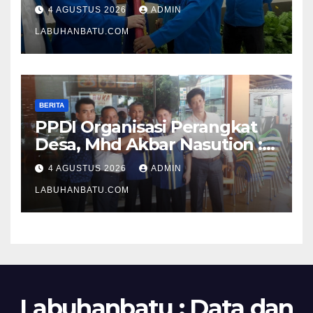
oleh Hj Vonny, Abd. Fajar M
4 AGUSTUS 2026
ADMIN
Resmi Nahkodai KNPI
LABUHANBATU.COM
Jeneponto
BERITA
PPDI Organisasi Perangkat
Desa, Mhd Akbar Nasution :
Dualisme Tidak Boleh
4 AGUSTUS 2026
ADMIN
Membuat Perpecahan
LABUHANBATU.COM
Labuhanbatu : Data dan