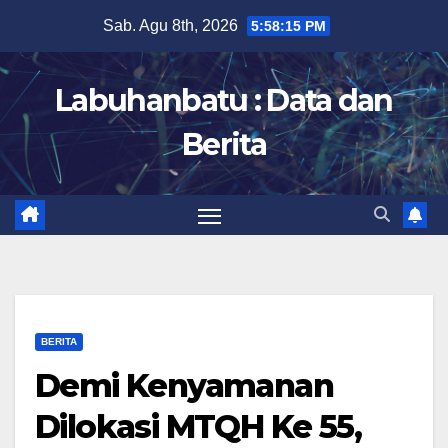
Skip
Sab. Agu 8th, 2026
5:58:16 PM
to
content
Labuhanbatu : Data dan
Berita
BERITA
Demi Kenyamanan
Dilokasi MTQH Ke 55,