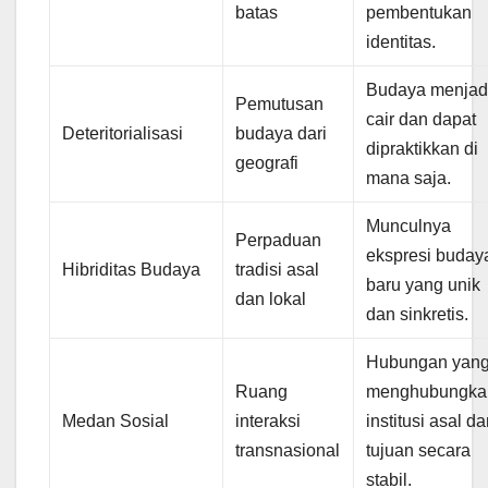
batas
pembentukan
identitas.
Budaya menjad
Pemutusan
cair dan dapat
Deteritorialisasi
budaya dari
dipraktikkan di
geografi
mana saja.
Munculnya
Perpaduan
ekspresi buday
Hibriditas Budaya
tradisi asal
baru yang unik
dan lokal
dan sinkretis.
Hubungan yan
Ruang
menghubungka
Medan Sosial
interaksi
institusi asal d
transnasional
tujuan secara
stabil.