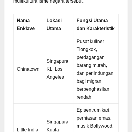
multikulturalisme negara tersebut.
Nama
Lokasi
Fungsi Utama
Enklave
Utama
dan Karakteristik
Pusat kuliner
Tiongkok,
perdagangan
Singapura,
barang murah,
Chinatown
KL, Los
dan perlindungan
Angeles
bagi migran
berpenghasilan
rendah.
Episentrum kari,
perhiasan emas,
Singapura,
musik Bollywood,
Little India
Kuala