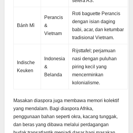
selera AS.
Roti baguette Perancis
Perancis
dengan isian daging
Bánh Mì
&
babi, acar, dan ketumbar
Vietnam
tradisional Vietnam.
Rijsttafel; perjamuan
Indonesia
nasi dengan puluhan
Indische
&
piring kecil yang
Keuken
Belanda
mencerminkan
kolonialisme.
Masakan diaspora juga membawa memori kolektif
yang mendalam. Bagi diaspora Afrika,
penggunaan bahan seperti okra, kacang tunggak,
dan beras yang dibawa melalui perdagangan
budak transatlantik menjadi dasar bagi masakan