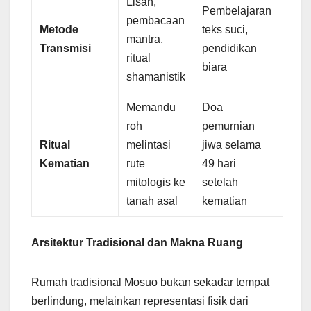
Lisan,
Pembelajaran
pembacaan
Metode
teks suci,
mantra,
Transmisi
pendidikan
ritual
biara
shamanistik
Memandu
Doa
roh
pemurnian
Ritual
melintasi
jiwa selama
Kematian
rute
49 hari
mitologis ke
setelah
tanah asal
kematian
Arsitektur Tradisional dan Makna Ruang
Rumah tradisional Mosuo bukan sekadar tempat
berlindung, melainkan representasi fisik dari