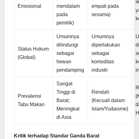
i
Emosional
mendalam
empati pada
y
pada
sesama)
k
pemilik)
Umumnya
Umumnya
U
dilindungi
diperlakukan
d
Status Hukum
sebagai
sebagai
s
(Global)
hewan
komoditas
k
pendamping
industri
i
Sangat
R
Tinggi di
Rendah
Prevalensi
(
Barat;
(Kecuali dalam
Tabu Makan
d
Meningkat
Islam/Yudaisme)
H
di Asia
Kritik terhadap Standar Ganda Barat