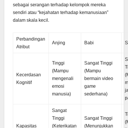
sebagai serangan terhadap kelompok mereka
sendiri atau “kejahatan terhadap kemanusiaan”
dalam skala kecil.
Perbandingan
Anjing
Babi
S
Atribut
S
Tinggi
Sangat Tinggi
T
(Mampu
(Mampu
Kecerdasan
(
mengenali
bermain video
Kognitif
m
emosi
game
j
manusia)
sederhana)
p
Sangat
T
Tinggi
Sangat Tinggi
(
Kapasitas
(Keterikatan
(Menunjukkan