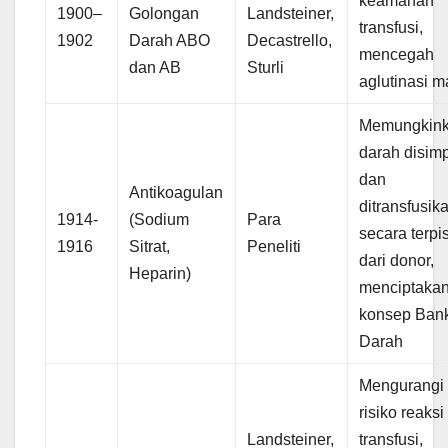
keamanan
1900–
Golongan
Landsteiner,
transfusi,
1902
Darah ABO
Decastrello,
mencegah
dan AB
Sturli
aglutinasi m
Memungkin
darah disim
dan
Antikoagulan
ditransfusik
1914-
(Sodium
Para
secara terpi
1916
Sitrat,
Peneliti
dari donor,
Heparin)
menciptaka
konsep Ban
Darah
Mengurangi
risiko reaksi
Landsteiner,
transfusi,