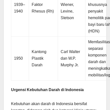
1939–
Faktor
Wiener,
khususnya
1940
Rhesus (Rh)
Levine,
penyakit
Stetson
hemolitik p
bayi baru lah
(HDN)
Memfasilitas
separasi
Kantong
Carl Walter
komponen
1950
Plastik
dan W.P.
darah dan
Darah
Murphy Jr.
meningkatk
mobilitas/log
Urgensi Kebutuhan Darah di Indonesia
Kebutuhan akan darah di Indonesia bersifat