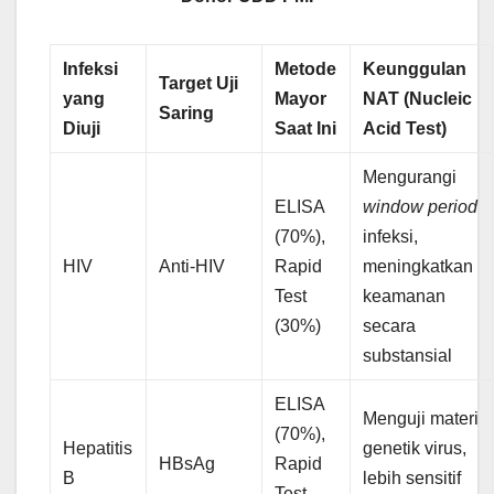
Infeksi
Metode
Keunggulan
Target Uji
yang
Mayor
NAT (Nucleic
Saring
Diuji
Saat Ini
Acid Test)
Mengurangi
ELISA
window period
(70%),
infeksi,
HIV
Anti-HIV
Rapid
meningkatkan
Test
keamanan
(30%)
secara
substansial
ELISA
Menguji materi
(70%),
Hepatitis
genetik virus,
HBsAg
Rapid
B
lebih sensitif
Test