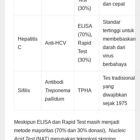
dan cepat
(30%)
Standar
ELISA
tertinggi untuk
(70%),
Hepatitis
membebaskan
Anti-HCV
Rapid
C
darah dari
Test
virus
(30%)
berbahaya
Tes tradisional
Antibodi
yang
Sifilis
Treponema
TPHA
diwajibkan
pallidum
sejak 1975
Meskipun ELISA dan Rapid Test masih menjadi
metode mayoritas (70% dan 30% donasi),
Nucleic
Acid Test
(NAT) merupakan teknologi skrining