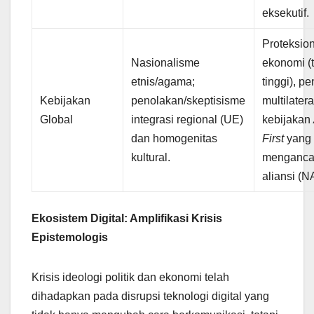
eksekutif.
Proteksio
Nasionalisme
ekonomi (t
etnis/agama;
tinggi), p
Kebijakan
penolakan/skeptisisme
multilater
Global
integrasi regional (UE)
kebijakan
dan homogenitas
First
yang
kultural.
menganc
aliansi (N
Ekosistem Digital: Amplifikasi Krisis
Epistemologis
Krisis ideologi politik dan ekonomi telah
dihadapkan pada disrupsi teknologi digital yang