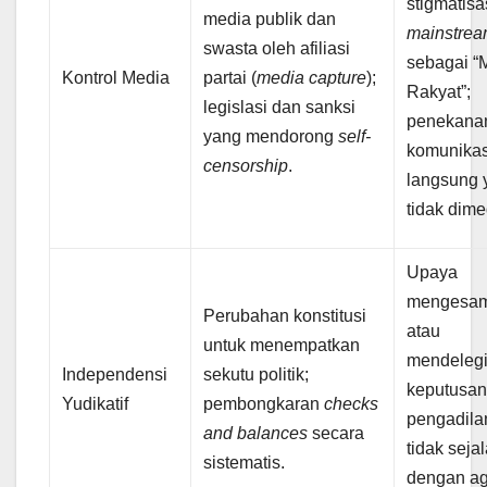
stigmatisa
media publik dan
mainstre
swasta oleh afiliasi
sebagai “
Kontrol Media
partai (
media capture
);
Rakyat”;
legislasi dan sanksi
penekana
yang mendorong
self-
komunikas
censorship
.
langsung 
tidak dime
Upaya
mengesam
Perubahan konstitusi
atau
untuk menempatkan
mendelegi
Independensi
sekutu politik;
keputusan
Yudikatif
pembongkaran
checks
pengadila
and balances
secara
tidak seja
sistematis.
dengan a