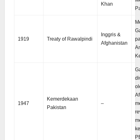
Khan
Pa
Me
G
Inggris &
1919
Treaty of Rawalpindi
p
Afghanistan
A
Ke
G
di
ol
Af
Kemerdekaan
1947
–
m
Pakistan
re
m
k
P