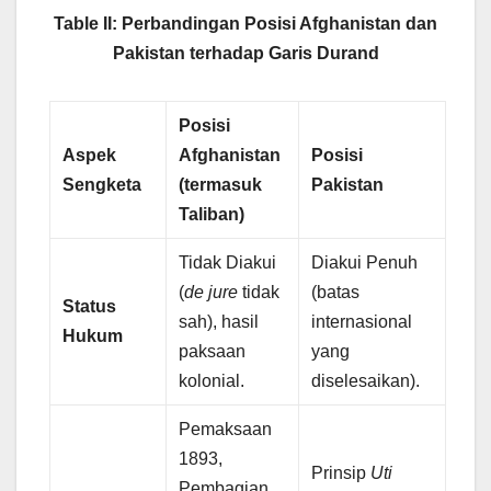
Table II: Perbandingan Posisi Afghanistan dan
Pakistan terhadap Garis Durand
Posisi
Aspek
Afghanistan
Posisi
Sengketa
(termasuk
Pakistan
Taliban)
Tidak Diakui
Diakui Penuh
(
de jure
tidak
(batas
Status
sah), hasil
internasional
Hukum
paksaan
yang
kolonial.
diselesaikan).
Pemaksaan
1893,
Prinsip
Uti
Pembagian