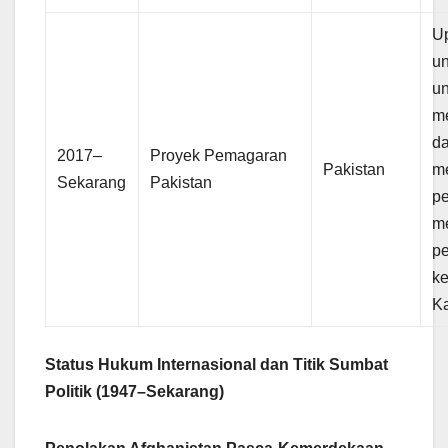
U
un
un
me
d
2017–
Proyek Pemagaran
Pakistan
m
Sekarang
Pakistan
pe
m
p
ke
Ka
Status Hukum Internasional dan Titik Sumbat
Politik (1947–Sekarang)