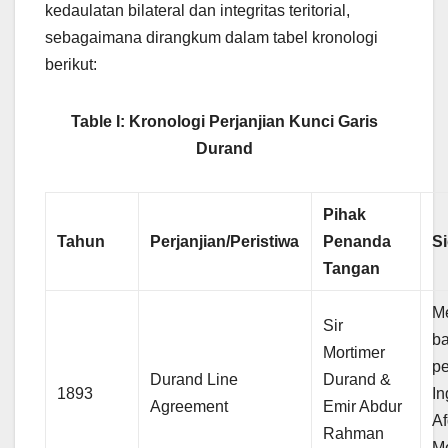
kedaulatan bilateral dan integritas teritorial,
sebagaimana dirangkum dalam tabel kronologi
berikut:
Table I: Kronologi Perjanjian Kunci Garis
Durand
Pihak
Tahun
Perjanjian/Peristiwa
Penanda
Si
Tangan
M
Sir
ba
Mortimer
p
Durand Line
Durand &
1893
In
Agreement
Emir Abdur
Af
Rahman
M