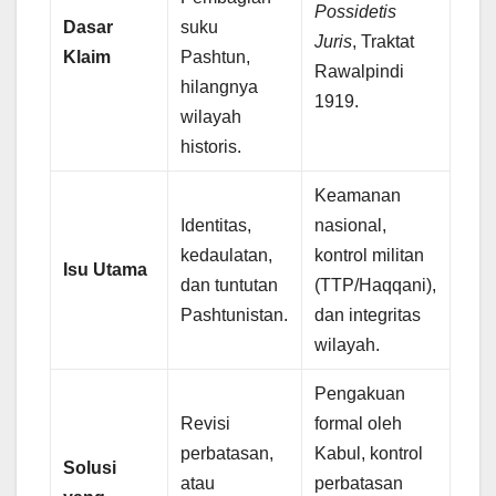
Possidetis
Dasar
suku
Juris
, Traktat
Klaim
Pashtun,
Rawalpindi
hilangnya
1919.
wilayah
historis.
Keamanan
Identitas,
nasional,
kedaulatan,
kontrol militan
Isu Utama
dan tuntutan
(TTP/Haqqani),
Pashtunistan.
dan integritas
wilayah.
Pengakuan
Revisi
formal oleh
perbatasan,
Kabul, kontrol
Solusi
atau
perbatasan