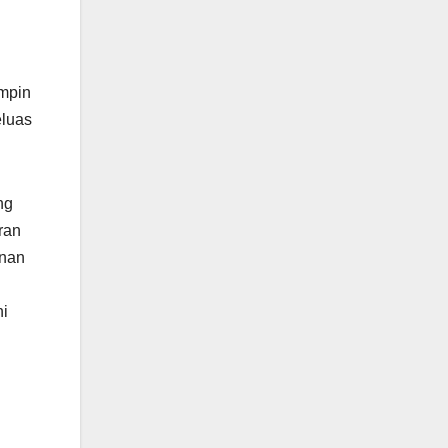
mpin
eluas
ng
ran
inan
ni