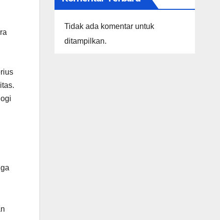
Tidak ada komentar untuk
ra
ditampilkan.
rius
tas.
logi
iga
an