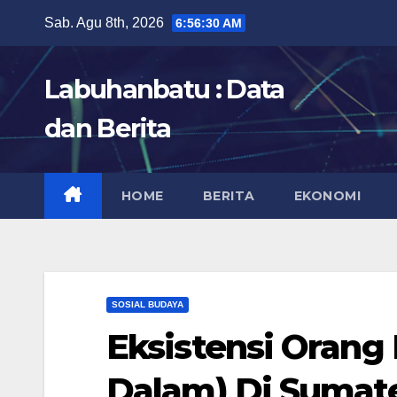
Skip
Sab. Agu 8th, 2026
6:56:31 AM
to
content
Labuhanbatu : Data
dan Berita
HOME
BERITA
EKONOMI
SOSIAL BUDAYA
Eksistensi Orang
Dalam) Di Sumat