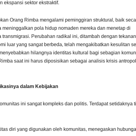
 ekspansi sektor ekstraktif.
bkan Orang Rimba mengalami peminggiran struktural, baik seca
sa meninggalkan pola hidup nomaden mereka dan menetap di
 transmigrasi. Perubahan radikal ini, ditambah dengan tekanan
mi luar yang sangat berbeda, telah mengakibatkan kesulitan se
enyebabkan hilangnya identitas kultural bagi sebagian komuni
Rimba saat ini harus diposisikan sebagai analisis krisis antropo
plikasinya dalam Kebijakan
unitas ini sangat kompleks dan politis. Terdapat setidaknya t
titas diri yang digunakan oleh komunitas, menegaskan hubung