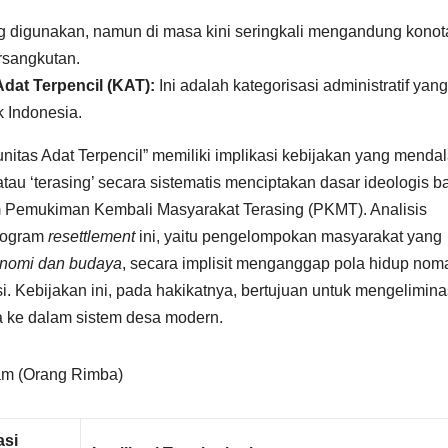
ng digunakan, namun di masa kini seringkali mengandung konot
ersangkutan.
dat Terpencil (KAT):
Ini adalah kategorisasi administratif yang
 Indonesia.
itas Adat Terpencil” memiliki implikasi kebijakan yang menda
tau ‘terasing’ secara sistematis menciptakan dasar ideologis b
am Pemukiman Kembali Masyarakat Terasing (PKMT). Analisis
program
resettlement
ini, yaitu pengelompokan masyarakat yang
onomi dan budaya
, secara implisit menganggap pola hidup no
i. Kebijakan ini, pada hakikatnya, bertujuan untuk mengelimina
sa ke dalam sistem desa modern.
lam (Orang Rimba)
asi