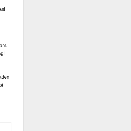
asi
lam.
agi
maden
si