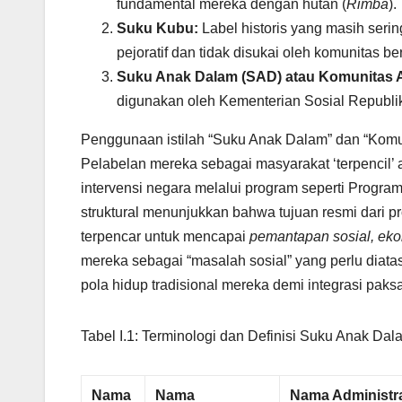
fundamental mereka dengan hutan (
Rimba
).
Suku Kubu:
Label historis yang masih seri
pejoratif dan tidak disukai oleh komunitas b
Suku Anak Dalam (SAD) atau Komunitas A
digunakan oleh Kementerian Sosial Republik
Penggunaan istilah “Suku Anak Dalam” dan “Komun
Pelabelan mereka sebagai masyarakat ‘terpencil’ a
intervensi negara melalui program seperti Progr
struktural menunjukkan bahwa tujuan resmi dari 
terpencar untuk mencapai
pemantapan sosial, ek
mereka sebagai “masalah sosial” yang perlu diatas
pola hidup tradisional mereka demi integrasi pak
Tabel I.1: Terminologi dan Definisi Suku Anak Da
Nama
Nama
Nama Administr