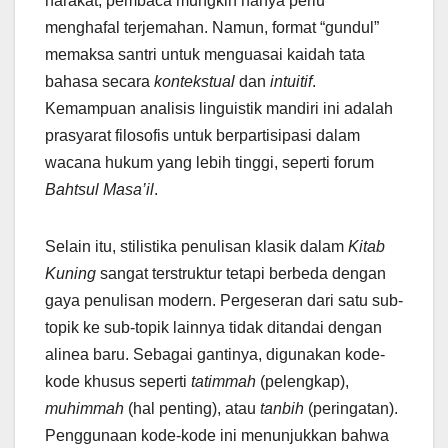
harakat, pembaca mungkin hanya perlu
menghafal terjemahan. Namun, format “gundul”
memaksa santri untuk menguasai kaidah tata
bahasa secara
kontekstual
dan
intuitif
.
Kemampuan analisis linguistik mandiri ini adalah
prasyarat filosofis untuk berpartisipasi dalam
wacana hukum yang lebih tinggi, seperti forum
Bahtsul Masa’il
.
Selain itu, stilistika penulisan klasik dalam
Kitab
Kuning
sangat terstruktur tetapi berbeda dengan
gaya penulisan modern. Pergeseran dari satu sub-
topik ke sub-topik lainnya tidak ditandai dengan
alinea baru. Sebagai gantinya, digunakan kode-
kode khusus seperti
tatimmah
(pelengkap),
muhimmah
(hal penting), atau
tanbih
(peringatan).
Penggunaan kode-kode ini menunjukkan bahwa