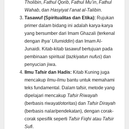
Tholibin
,
Fathul Qorib
,
Fathul Mu’in
,
Fathul
Wahab
, dan
Hasyiyat I’anat al-Talibin
.
Tasawuf (Spiritualitas dan Etika):
Rujukan
primer dalam bidang ini adalah karya-karya
yang bersumber dari Imam Ghazali (terkenal
dengan
Ihya’ Ulumiddin
) dan Imam Al-
Junaidi. Kitab-kitab tasawuf bertujuan pada
pembinaan spiritual (
tazkiyatun nufus
) dan
penyucian jiwa.
Ilmu Tafsir dan Hadis:
Kitab Kuning juga
mencakup ilmu-ilmu bantu untuk memahami
teks fundamental. Dalam tafsir, metode yang
dipelajari mencakup
Tafsir Riwayah
(berbasis riwayat/otoritas) dan
Tafsir Dirayah
(berbasis nalar/pendekatan), dengan corak-
corak spesifik seperti
Tafsir Fiqhi
atau
Tafsir
Sufi
.