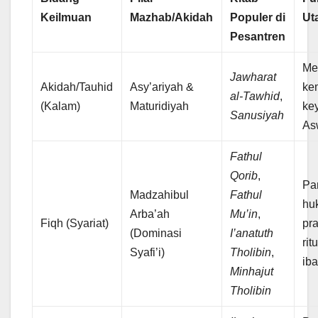
Keilmuan
Mazhab/Akidah
Populer di
Ut
Pesantren
Me
Jawharat
Akidah/Tauhid
Asy’ariyah &
ke
al-Tawhid
,
(Kalam)
Maturidiyah
ke
Sanusiyah
As
Fathul
Qorib
,
Pa
Madzahibul
Fathul
hu
Arba’ah
Mu’in
,
Fiqh (Syariat)
pra
(Dominasi
I’anatuth
rit
Syafi’i)
Tholibin
,
ib
Minhajut
Tholibin