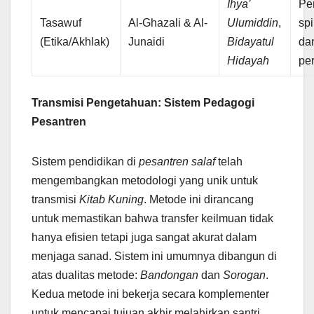
Ihya’
Pe
Tasawuf
Al-Ghazali & Al-
Ulumiddin
,
spi
(Etika/Akhlak)
Junaidi
Bidayatul
dan
Hidayah
pe
Transmisi Pengetahuan: Sistem Pedagogi
Pesantren
Sistem pendidikan di
pesantren salaf
telah
mengembangkan metodologi yang unik untuk
transmisi
Kitab Kuning
. Metode ini dirancang
untuk memastikan bahwa transfer keilmuan tidak
hanya efisien tetapi juga sangat akurat dalam
menjaga sanad. Sistem ini umumnya dibangun di
atas dualitas metode:
Bandongan
dan
Sorogan
.
Kedua metode ini bekerja secara komplementer
untuk mencapai tujuan akhir melahirkan santri