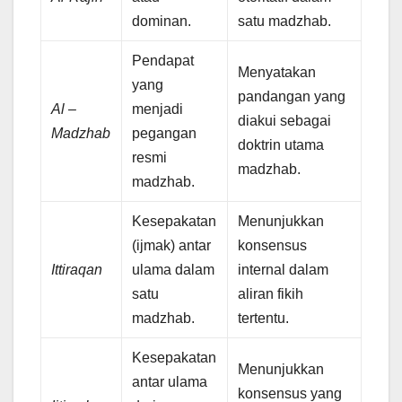
dominan.
satu madzhab.
Pendapat
Menyatakan
yang
pandangan yang
Al –
menjadi
diakui sebagai
Madzhab
pegangan
doktrin utama
resmi
madzhab.
madzhab.
Kesepakatan
Menunjukkan
(ijmak) antar
konsensus
Ittiraqan
ulama dalam
internal dalam
satu
aliran fikih
madzhab.
tertentu.
Kesepakatan
Menunjukkan
antar ulama
konsensus yang