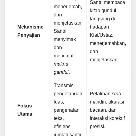
Santri membaca
menerjemah,
kitab gundul
dan
langsung di
menjelaskan.
Mekanisme
hadapan
Santri
Penyajian
Kiai/Ustaz,
menyimak
menerjemahkan,
dan
dan
mencatat
menjelaskan.
makna
gandul
.
Transmisi
pengetahuan
Pelatihan
i’rab
luas,
mandiri, akurasi
Fokus
pengenalan
bacaan, dan
Utama
teks,
interaksi korektif
efisiensi
presisi.
jumlah santri.