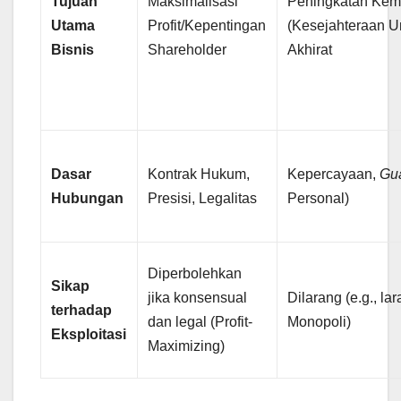
Tujuan
Maksimalisasi
Peningkatan Kem
Utama
Profit/Kepentingan
(Kesejahteraan U
Bisnis
Shareholder
Akhirat
Dasar
Kontrak Hukum,
Kepercayaan,
Gu
Hubungan
Presisi, Legalitas
Personal)
Diperbolehkan
Sikap
jika konsensual
Dilarang (e.g., la
terhadap
dan legal (Profit-
Monopoli)
Eksploitasi
Maximizing)