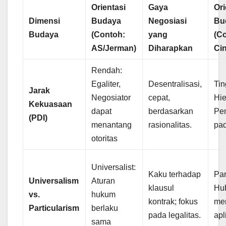
Orientasi
Gaya
Ori
Dimensi
Budaya
Negosiasi
Bu
Budaya
(Contoh:
yang
(C
AS/Jerman)
Diharapkan
Ci
Rendah:
Egaliter,
Desentralisasi,
Tin
Jarak
Negosiator
cepat,
Hie
Kekuasaan
dapat
berdasarkan
Pe
(PDI)
menantang
rasionalitas.
pa
otoritas
Universalist:
Kaku terhadap
Par
Universalism
Aturan
klausul
Hu
vs.
hukum
kontrak; fokus
me
Particularism
berlaku
pada legalitas.
apl
sama