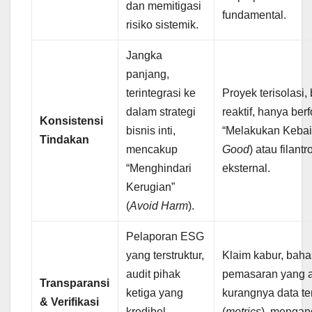
dan memitigasi
fundamental.
risiko sistemik.
Jangka
panjang,
terintegrasi ke
Proyek terisolasi, 
dalam strategi
reaktif, hanya ber
Konsistensi
bisnis inti,
“Melakukan Kebai
Tindakan
mencakup
Good
) atau filantr
“Menghindari
eksternal.
Kerugian”
(
Avoid Harm
).
Pelaporan ESG
yang terstruktur,
Klaim kabur, bah
audit pihak
pemasaran yang 
Transparansi
ketiga yang
kurangnya data te
& Verifikasi
kredibel,
(
metrics
), mengan