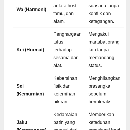
antara host,
suasana tanpa
Wa (Harmoni)
tamu, dan
konflik dan
alam.
ketegangan.
Penghargaan
Mengakui
tulus
martabat orang
Kei (Hormat)
terhadap
lain tanpa
sesama dan
memandang
alat.
status.
Kebersihan
Menghilangkan
Sei
fisik dan
prasangka
(Kemurnian)
kejernihan
sebelum
pikiran.
berinteraksi.
Kedamaian
Memberikan
Jaku
batin yang
keteduhan