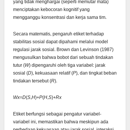
yang tidak menghargai (seperti memutar mata)
menciptakan kebocoran kognitif yang
mengganggu konsentrasi dan kerja sama tim.
Secara matematis, pengaruh etiket terhadap
stabilitas sosial dapat dipahami melalui model
regulasi jarak sosial. Brown dan Levinson (1987)
mengusulkan bahwa bobot dari sebuah tindakan
tutur (
W
) dipengaruhi oleh tiga variabel: jarak
sosial (
D
), kekuasaan relatif (
P
), dan tingkat beban
tindakan tersebut (
R
).
Wx
​=
D
(
S
,
H
)+
P
(
H
,
S
)+
Rx
Etiket berfungsi sebagai pengatur variabel-
variabel ini, memastikan bahwa meskipun ada
perbedaan kekuasaan atau jarak sosial, interaksi