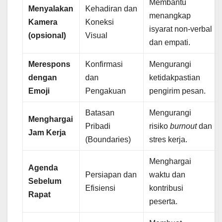
Membantu
Menyalakan
Kehadiran dan
menangkap
Kamera
Koneksi
isyarat non-verbal
(opsional)
Visual
dan empati.
Merespons
Konfirmasi
Mengurangi
dengan
dan
ketidakpastian
Emoji
Pengakuan
pengirim pesan.
Batasan
Mengurangi
Menghargai
Pribadi
risiko
burnout
dan
Jam Kerja
(Boundaries)
stres kerja.
Menghargai
Agenda
Persiapan dan
waktu dan
Sebelum
Efisiensi
kontribusi
Rapat
peserta.