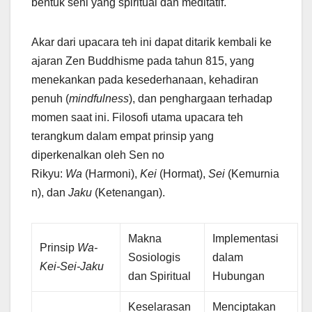
bentuk seni yang spiritual dan meditatif.
Akar dari upacara teh ini dapat ditarik kembali ke
ajaran Zen Buddhisme pada tahun 815, yang
menekankan pada kesederhanaan, kehadiran
penuh (
mindfulness
), dan penghargaan terhadap
momen saat ini. Filosofi utama upacara teh
terangkum dalam empat prinsip yang
diperkenalkan oleh Sen no
Rikyu:
Wa
(Harmoni),
Kei
(Hormat),
Sei
(Kemurnia
n), dan
Jaku
(Ketenangan).
Makna
Implementasi
Prinsip
Wa-
Sosiologis
dalam
Kei-Sei-Jaku
dan Spiritual
Hubungan
Keselarasan
Menciptakan