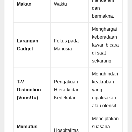
mendalam
Makan
Waktu
dan
bermakna.
Menghargai
keberadaan
Larangan
Fokus pada
lawan bicara
Gadget
Manusia
di saat
sekarang.
Menghindari
T-V
Pengakuan
keakraban
Distinction
Hierarki dan
yang
(Vous/Tu)
Kedekatan
dipaksakan
atau ofensif.
Menciptakan
Memutus
suasana
Hospitalitas