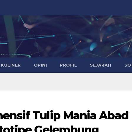
KULINER
OPINI
PROFIL
SEJARAH
SO
ensif Tulip Mania Abad
ototipe Gelembung