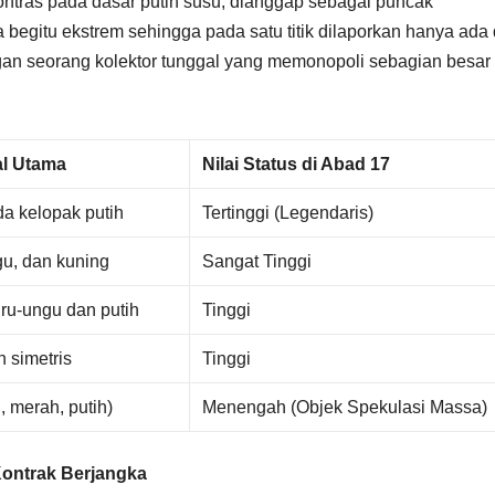
ontras pada dasar putih susu, dianggap sebagai puncak
begitu ekstrem sehingga pada satu titik dilaporkan hanya ada
ngan seorang kolektor tunggal yang memonopoli sebagian besar
al Utama
Nilai Status di Abad 17
da kelopak putih
Tertinggi (Legendaris)
gu, dan kuning
Sangat Tinggi
ru-ungu dan putih
Tinggi
n simetris
Tinggi
, merah, putih)
Menengah (Objek Spekulasi Massa)
ontrak Berjangka