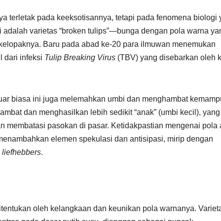
anya terletak pada keeksotisannya, tetapi pada fenomena biologi
gai adalah varietas “broken tulips”—bunga dengan pola warna ya
pada kelopaknya. Baru pada abad ke-20 para ilmuwan menemukan
 dari infeksi
Tulip Breaking Virus
(TBV) yang disebarkan oleh 
 luar biasa ini juga melemahkan umbi dan menghambat kemam
lambat dan menghasilkan lebih sedikit “anak” (umbi kecil), yang
n membatasi pasokan di pasar. Ketidakpastian mengenai pola
enambahkan elemen spekulasi dan antisipasi, mirip dengan
i
liefhebbers
.
ditentukan oleh kelangkaan dan keunikan pola warnanya. Variet