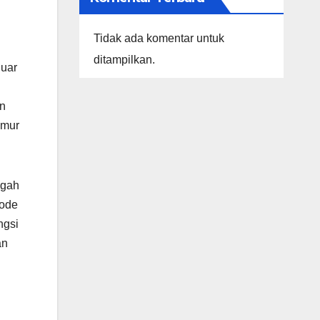
Tidak ada komentar untuk
ditampilkan.
luar
in
imur
ngah
iode
ngsi
an