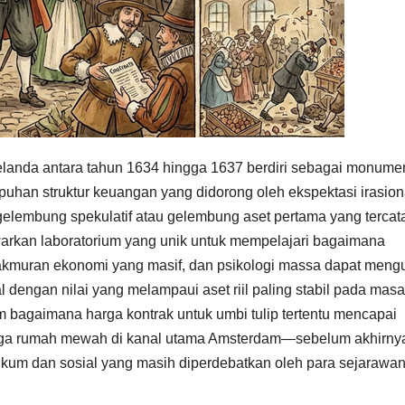
landa antara tahun 1634 hingga 1637 berdiri sebagai monume
puhan struktur keuangan yang didorong oleh ekspektasi irasion
elembung spekulatif atau gelembung aset pertama yang tercat
warkan laboratorium yang unik untuk mempelajari bagaimana
makmuran ekonomi yang masif, dan psikologi massa dapat men
l dengan nilai yang melampaui aset riil paling stabil pada mas
 bagaimana harga kontrak untuk umbi tulip tertentu mencapai
arga rumah mewah di kanal utama Amsterdam—sebelum akhirny
hukum dan sosial yang masih diperdebatkan oleh para sejarawa