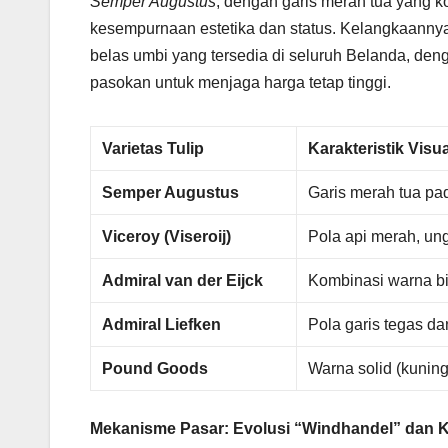
Semper Augustus
, dengan garis merah tua yang k
kesempurnaan estetika dan status. Kelangkaannya 
belas umbi yang tersedia di seluruh Belanda, de
pasokan untuk menjaga harga tetap tinggi.
Varietas Tulip
Karakteristik Visu
Semper Augustus
Garis merah tua pa
Viceroy (Viseroij)
Pola api merah, un
Admiral van der Eijck
Kombinasi warna bi
Admiral Liefken
Pola garis tegas da
Pound Goods
Warna solid (kuning
Mekanisme Pasar: Evolusi “Windhandel” dan K