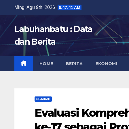
Skip
Ming. Agu 9th, 2026
6:47:42 AM
to
content
Labuhanbatu : Data
dan Berita
HOME
BERITA
EKONOMI
SEJARAH
Evaluasi Kompreh
ke-17 sebagai Pr