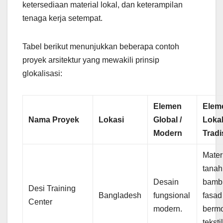
ketersediaan material lokal, dan keterampilan
tenaga kerja setempat.
Tabel berikut menunjukkan beberapa contoh
proyek arsitektur yang mewakili prinsip
glokalisasi:
Elemen
Elem
Nama Proyek
Lokasi
Global /
Lokal
Modern
Tradi
Mater
tanah
Desain
bamb
Desi Training
Bangladesh
fungsional
fasad
Center
modern.
bermo
teksti