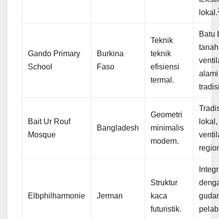
lokal.
Batu 
Teknik
tanah 
Gando Primary
Burkina
teknik
ventil
School
Faso
efisiensi
alami
termal.
tradis
Tradi
Geometri
Bait Ur Rouf
lokal,
Bangladesh
minimalis
Mosque
ventil
modern.
regio
Integr
Struktur
deng
Elbphilharmonie
Jerman
kaca
guda
futuristik.
pela