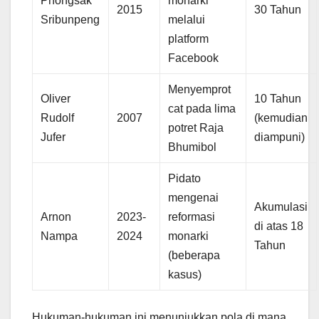
Phongsak
monarki
2015
30 Tahun
Sribunpeng
melalui
platform
Facebook
Menyemprot
Oliver
10 Tahun
cat pada lima
Rudolf
2007
(kemudian
potret Raja
Jufer
diampuni)
Bhumibol
Pidato
mengenai
Akumulasi
Arnon
2023-
reformasi
di atas 18
Nampa
2024
monarki
Tahun
(beberapa
kasus)
Hukuman-hukuman ini menunjukkan pola di mana