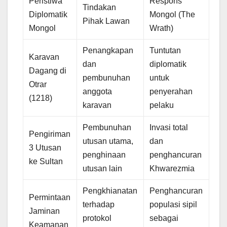
Peristiwa
Respons
Tindakan
Diplomatik
Mongol (The
Pihak Lawan
Mongol
Wrath)
Penangkapan
Tuntutan
Karavan
dan
diplomatik
Dagang di
pembunuhan
untuk
Otrar
anggota
penyerahan
(1218)
karavan
pelaku
Pembunuhan
Invasi total
Pengiriman
utusan utama,
dan
3 Utusan
penghinaan
penghancuran
ke Sultan
utusan lain
Khwarezmia
Pengkhianatan
Penghancuran
Permintaan
terhadap
populasi sipil
Jaminan
protokol
sebagai
Keamanan