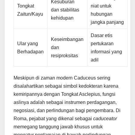
Kesuburan
Tongkat
niat untuk
dan stabilitas
Zaitun/Kayu
hubungan
kehidupan
jangka panjang
Dasar etis
Keseimbangan
Ular yang
pertukaran
dan
Berhadapan
informasi yang
resiproksitas
adil
Meskipun di zaman modern Caduceus sering
disalahartikan sebagai simbol kedokteran karena
kemiripannya dengan Tongkat Asclepius, fungsi
aslinya adalah sebagai instrumen perdagangan,
negosiasi, dan perlindungan bagi pengembara. Di
Roma, pejabat yang dikenal sebagai
caduceator
memegang tanggung jawab khusus untuk
mengatur perdamaian di bawah perlindungan