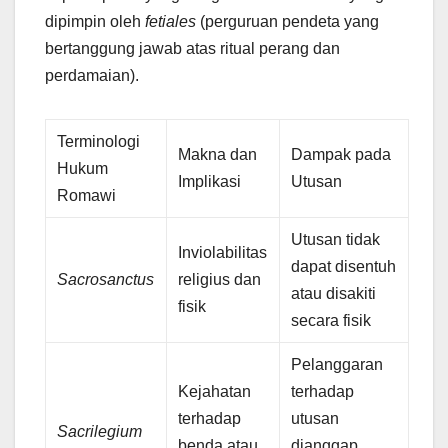
dipimpin oleh
fetiales
(perguruan pendeta yang
bertanggung jawab atas ritual perang dan
perdamaian).
Terminologi
Makna dan
Dampak pada
Hukum
Implikasi
Utusan
Romawi
Utusan tidak
Inviolabilitas
dapat disentuh
Sacrosanctus
religius dan
atau disakiti
fisik
secara fisik
Pelanggaran
Kejahatan
terhadap
terhadap
utusan
Sacrilegium
benda atau
dianggap