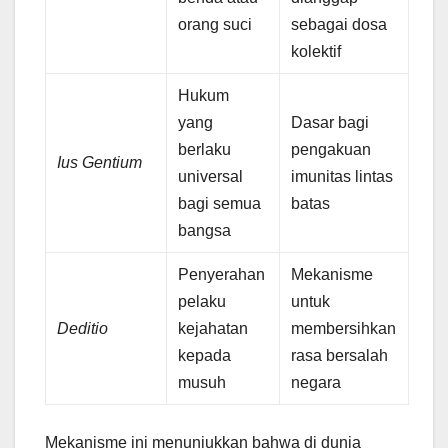
orang suci
sebagai dosa
kolektif
Hukum
yang
Dasar bagi
berlaku
pengakuan
Ius Gentium
universal
imunitas lintas
bagi semua
batas
bangsa
Penyerahan
Mekanisme
pelaku
untuk
Deditio
kejahatan
membersihkan
kepada
rasa bersalah
musuh
negara
Mekanisme ini menunjukkan bahwa di dunia