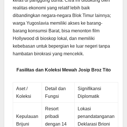
kelas di panggung dunia. Citra ini didukung oleh
realitas ekonomi yang relatif lebih baik
dibandingkan negara-negara Blok Timur lainnya;
warga Yugoslavia memiliki akses ke barang-
barang konsumsi Barat, bisa menonton film
Hollywood di bioskop lokal, dan memiliki
kebebasan untuk bepergian ke luar negeri tanpa
hambatan birokrasi yang mencekik.
Fasilitas dan Koleksi Mewah Josip Broz Tito
Aset /
Detail dan
Signifikansi
Koleksi
Fungsi
Diplomatik
Resort
Lokasi
Kepulauan
pribadi
penandatanganan
Brijuni
dengan 14
Deklarasi Brioni