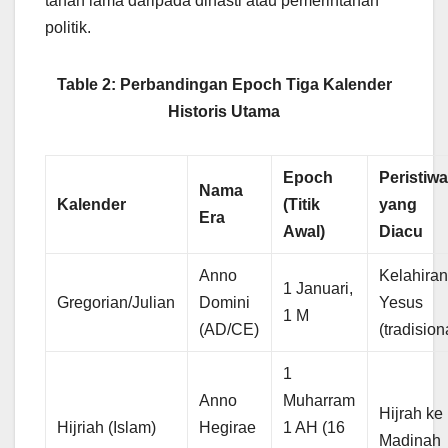
tahan lama daripada dinasti atau pemerintahan
politik.
Table 2: Perbandingan Epoch Tiga Kalender
Historis Utama
Epoch
Peristiw
Nama
Kalender
(Titik
yang
Era
Awal)
Diacu
Anno
Kelahira
1 Januari,
Gregorian/Julian
Domini
Yesus
1 M
(AD/CE)
(tradision
1
Anno
Muharram
Hijrah ke
Hijriah (Islam)
Hegirae
1 AH (16
Madinah