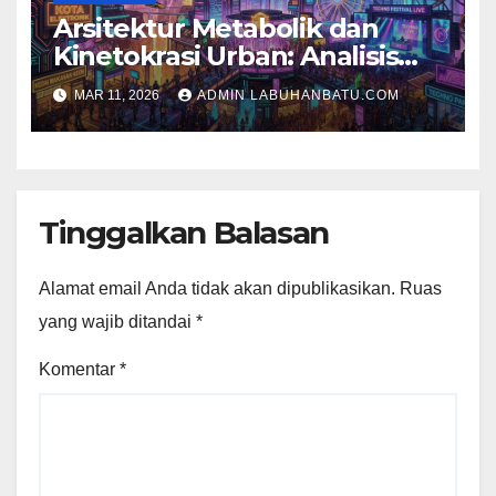
Arsitektur Metabolik dan
Kinetokrasi Urban: Analisis
Komprehensif Kota Carnival
MAR 11, 2026
ADMIN LABUHANBATU.COM
of Circuits
Tinggalkan Balasan
Alamat email Anda tidak akan dipublikasikan.
Ruas
yang wajib ditandai
*
Komentar
*