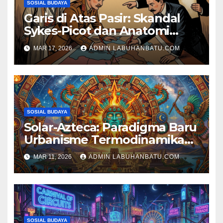
SOSIAL BUDAYA
Garis di Atas Pasir: Skandal
Sykes-Picot dan Anatomi
Pengkhianatan Diplomatik
MAR 17, 2026
ADMIN LABUHANBATU.COM
Terbesar di Timur Tengah
SOSIAL BUDAYA
Solar-Azteca: Paradigma Baru
Urbanisme Termodinamika
dan Restorasi Memori
MAR 11, 2026
ADMIN LABUHANBATU.COM
Mesoamerika
SOSIAL BUDAYA