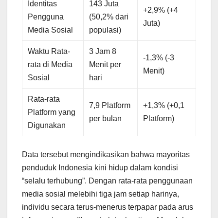
Identitas
143 Juta
+2,9% (+4
Pengguna
(50,2% dari
Juta)
Media Sosial
populasi)
Waktu Rata-
3 Jam 8
-1,3% (-3
rata di Media
Menit per
Menit)
Sosial
hari
Rata-rata
7,9 Platform
+1,3% (+0,1
Platform yang
per bulan
Platform)
Digunakan
Data tersebut mengindikasikan bahwa mayoritas
penduduk Indonesia kini hidup dalam kondisi
“selalu terhubung”. Dengan rata-rata penggunaan
media sosial melebihi tiga jam setiap harinya,
individu secara terus-menerus terpapar pada arus