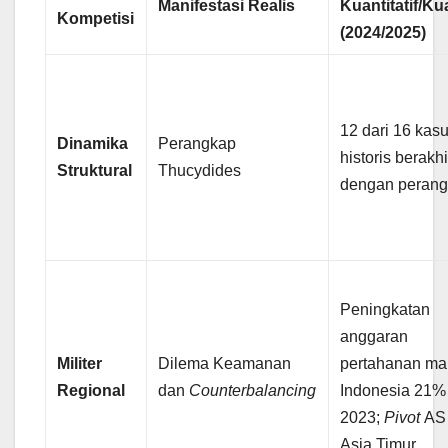
Manifestasi Realis
Kuantitatif/Kua
Kompetisi
(2024/2025)
12 dari 16 kas
Dinamika
Perangkap
historis berakhi
Struktural
Thucydides
dengan perang
Peningkatan
anggaran
Militer
Dilema Keamanan
pertahanan mar
Regional
dan
Counterbalancing
Indonesia 21%
2023;
Pivot
AS
Asia Timur.