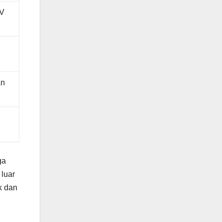
EV
an
ga
luar
k dan