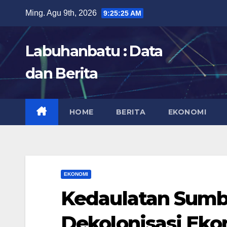
Skip
Ming. Agu 9th, 2026
9:25:26 AM
to
content
Labuhanbatu : Data
dan Berita
HOME
BERITA
EKONOMI
EKONOMI
Kedaulatan Sumb
Dekolonisasi Ekon