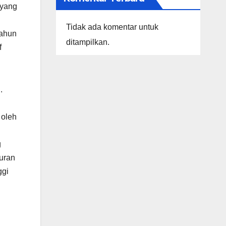
 yang
Tidak ada komentar untuk
Tahun
ditampilkan.
f
.
 oleh
g
puran
ggi