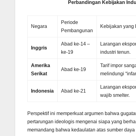
Perbandingan Kebijakan Indus
Periode
Negara
Kebijakan yang
Pembangunan
Abad ke-14 –
Larangan ekspor
Inggris
ke-19
industri tenun.
Amerika
Tarif impor sanga
Abad ke-19
Serikat
melindungi “infan
Larangan ekspor 
Indonesia
Abad ke-21
wajib smelter.
Perspektif ini memperkuat argumen bahwa gugat
pertarungan ideologis mengenai siapa yang berh
memandang bahwa kedaulatan atas sumber daya 