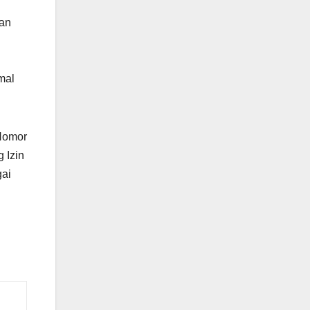
kan
mal
 Nomor
 Izin
gai