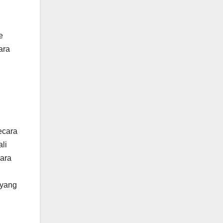
e
ara
ecara
li
ara
 yang