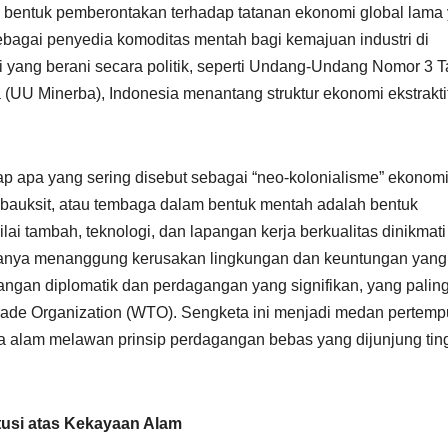
 bentuk pemberontakan terhadap tatanan ekonomi global lama
bagai penyedia komoditas mentah bagi kemajuan industri di
i yang berani secara politik, seperti Undang-Undang Nomor 3 
(UU Minerba), Indonesia menantang struktur ekonomi ekstrakti
adap apa yang sering disebut sebagai “neo-kolonialisme” ekonomi
bauksit, atau tembaga dalam bentuk mentah adalah bentuk
lai tambah, teknologi, dan lapangan kerja berkualitas dinikmati
hanya menanggung kerusakan lingkungan dan keuntungan yang
angan diplomatik dan perdagangan yang signifikan, yang palin
 Trade Organization (WTO). Sengketa ini menjadi medan pertem
ya alam melawan prinsip perdagangan bebas yang dijunjung tin
tusi atas Kekayaan Alam