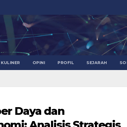
KULINER
OPINI
PROFIL
SEJARAH
SO
er Daya dan
omi: Analisis Strategis