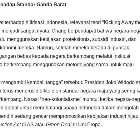
terhadap Standar Ganda Barat
terhadap hilirisasi Indonesia, relevansi teori “Kicking Away th
 menjadi sangat nyata. Chang berpendapat bahwa negara-neg
lalu menggunakan kebijakan proteksionis, subsidi industri, dan
onomi mereka. Namun, setelah mereka berada di puncak
ngan bebas kepada negara berkembang melalui institusi
gara berkembang menggunakan metode yang sama untuk maju.
k “mengambil kembali tangga” tersebut. Presiden Joko Widodo s
terus-menerus didikte oleh standar negara maju yang sering ka
embang. Narasi “neo-kolonialisme” muncul ketika negara-neg
 global untuk menghalangi upaya Indonesia dalam mengolah
endiri sedang gencar mempromosikan kebijakan industri hijau
uction Act
di AS atau
Green Deal
di Uni Eropa.