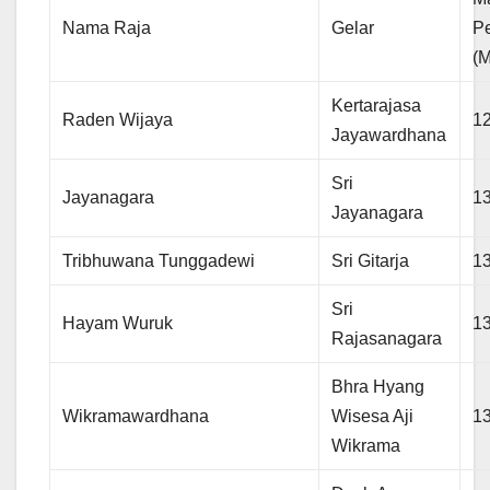
Nama Raja
Gelar
P
(M
Kertarajasa
Raden Wijaya
1
Jayawardhana
Sri
Jayanagara
1
Jayanagara
Tribhuwana Tunggadewi
Sri Gitarja
1
Sri
Hayam Wuruk
1
Rajasanagara
Bhra Hyang
Wikramawardhana
Wisesa Aji
1
Wikrama