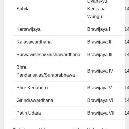
Dyah Ayu
Suhita
Kencana
1
Wungu
Kertawijaya
Brawijaya I
1
Rajasawardhana
Brawijaya II
1
Purwawisesa/Girishawardhana
Brawijaya III
1
Bhre
Brawijaya IV
1
Pandansalas/Suraprabhawa
Bhre Kertabumi
Brawijaya V
1
Girindrawardhana
Brawijaya VI
1
Patih Udara
Brawijaya VII
1