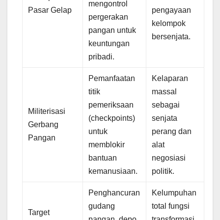
mengontrol
Pasar Gelap
pengayaan
pergerakan
kelompok
pangan untuk
bersenjata.
keuntungan
pribadi.
Pemanfaatan
Kelaparan
titik
massal
pemeriksaan
sebagai
Militerisasi
(checkpoints)
senjata
Gerbang
untuk
perang dan
Pangan
memblokir
alat
bantuan
negosiasi
kemanusiaan.
politik.
Penghancuran
Kelumpuhan
gudang
total fungsi
Target
pangan, depo
transformasi