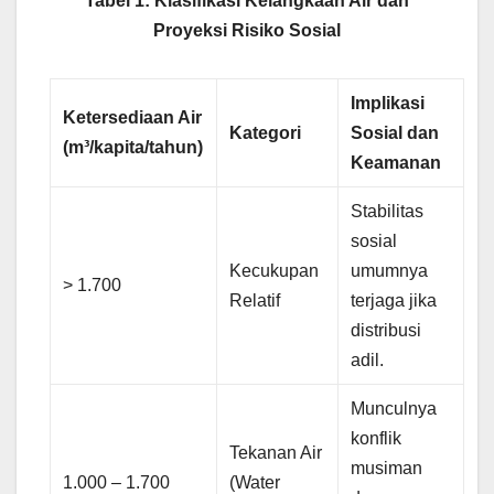
Tabel 1: Klasifikasi Kelangkaan Air dan
Proyeksi Risiko Sosial
Implikasi
Ketersediaan Air
Kategori
Sosial dan
(m³/kapita/tahun)
Keamanan
Stabilitas
sosial
Kecukupan
umumnya
> 1.700
Relatif
terjaga jika
distribusi
adil.
Munculnya
konflik
Tekanan Air
musiman
1.000 – 1.700
(Water