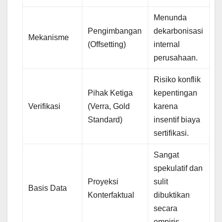
Menunda
Pengimbangan
dekarbonisasi
Mekanisme
(Offsetting)
internal
perusahaan.
Risiko konflik
Pihak Ketiga
kepentingan
Verifikasi
(Verra, Gold
karena
Standard)
insentif biaya
sertifikasi.
Sangat
spekulatif dan
Proyeksi
sulit
Basis Data
Konterfaktual
dibuktikan
secara
empiris.