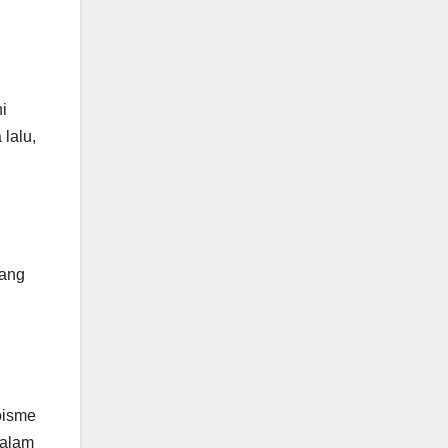
i
 lalu,
yang
oisme
dalam