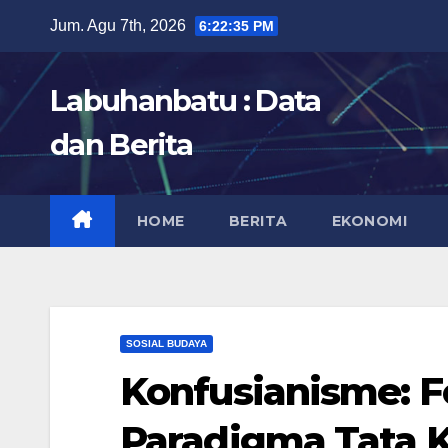
Skip
Jum. Agu 7th, 2026
6:22:37 PM
to
content
Labuhanbatu : Data
dan Berita
HOME
BERITA
EKONOMI
SOSIAL BUDAYA
Konfusianisme: F
Paradigma Tata K