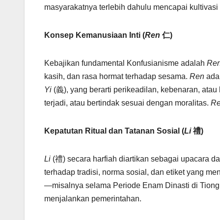
masyarakatnya terlebih dahulu mencapai kultivasi m
Konsep Kemanusiaan Inti (
Ren
仁
)
Kebajikan fundamental Konfusianisme adalah
Re
kasih, dan rasa hormat terhadap sesama.
Ren
adal
Yi
(義), yang berarti perikeadilan, kebenaran, atau
terjadi, atau bertindak sesuai dengan moralitas.
R
Kepatutan Ritual dan Tatanan Sosial (
Li
禮
)
Li
(禮) secara harfiah diartikan sebagai upacara da
terhadap tradisi, norma sosial, dan etiket yang men
—misalnya selama Periode Enam Dinasti di Tiong
menjalankan pemerintahan.