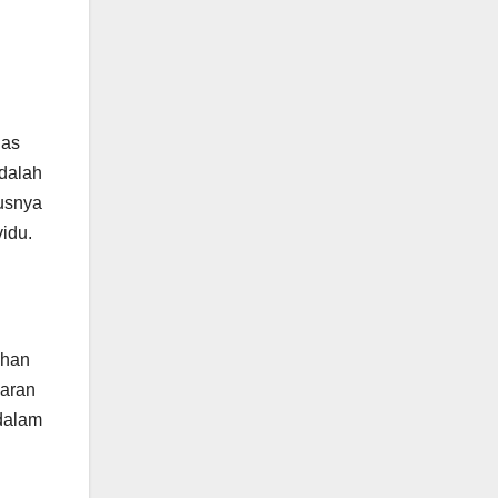
las
dalah
usnya
vidu.
uhan
saran
dalam