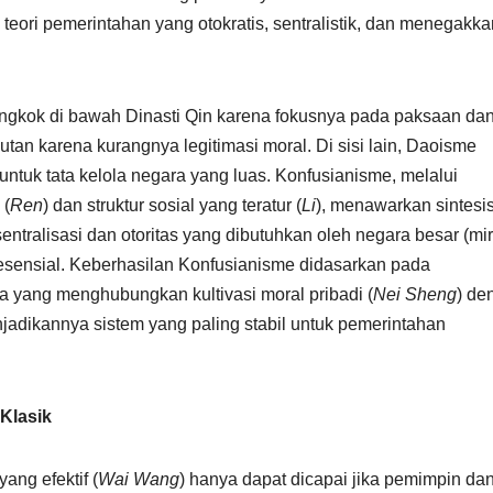
eori pemerintahan yang otokratis, sentralistik, dan menegakka
ngkok di bawah Dinasti Qin karena fokusnya pada paksaan da
njutan karena kurangnya legitimasi moral. Di sisi lain, Daoisme
 untuk tata kelola negara yang luas. Konfusianisme, melalui
 (
Ren
) dan struktur sosial yang teratur (
Li
), menawarkan sintesi
entralisasi dan otoritas yang dibutuhkan oleh negara besar (mir
esensial. Keberhasilan Konfusianisme didasarkan pada
yang menghubungkan kultivasi moral pribadi (
Nei Sheng
) de
njadikannya sistem yang paling stabil untuk pemerintahan
 Klasik
ang efektif (
Wai Wang
) hanya dapat dicapai jika pemimpin da