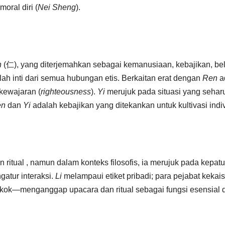
oral diri (
Nei Sheng
).
n
(仁), yang diterjemahkan sebagai kemanusiaan, kebajikan, be
ah inti dari semua hubungan etis. Berkaitan erat dengan
Ren
a
 kewajaran (
righteousness
).
Yi
merujuk pada situasi yang sehar
en
dan
Yi
adalah kebajikan yang ditekankan untuk kultivasi indi
n ritual , namun dalam konteks filosofis, ia merujuk pada kepat
gatur interaksi.
Li
melampaui etiket pribadi; para pejabat kekai
kok—menganggap upacara dan ritual sebagai fungsi esensial 