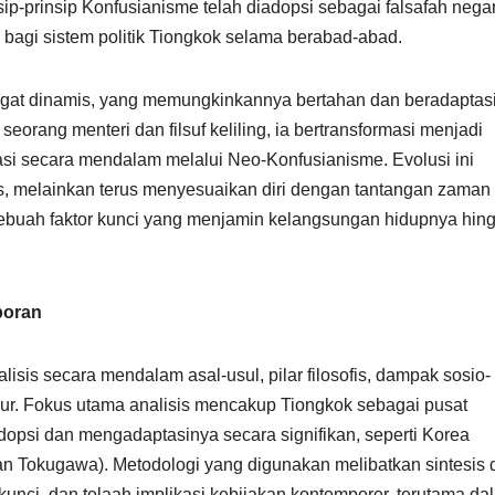
rinsip-prinsip Konfusianisme telah diadopsi sebagai falsafah nega
bagi sistem politik Tiongkok selama berabad-abad.
angat dinamis, yang memungkinkannya bertahan dan beradaptas
seorang menteri dan filsuf keliling, ia bertransformasi menjadi
tasi secara mendalam melalui Neo-Konfusianisme. Evolusi ini
is, melainkan terus menyesuaikan diri dengan tantangan zaman
sebuah faktor kunci yang menjamin kelangsungan hidupnya hin
poran
isis secara mendalam asal-usul, pilar filosofis, dampak sosio-
mur. Fokus utama analisis mencakup Tiongkok sebagai pusat
opsi dan mengadaptasinya secara signifikan, seperti Korea
n Tokugawa). Metodologi yang digunakan melibatkan sintesis 
p kunci, dan telaah implikasi kebijakan kontemporer, terutama da