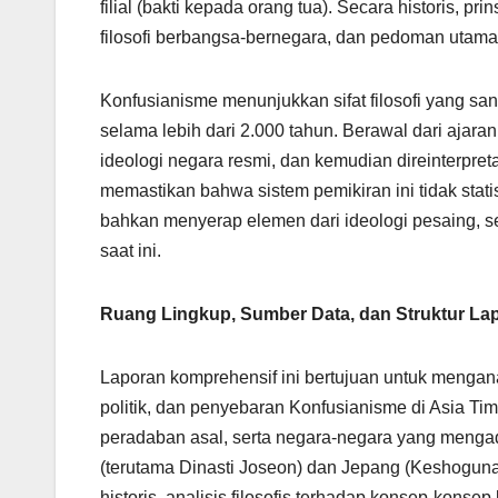
filial (bakti kepada orang tua). Secara historis, p
filosofi berbangsa-bernegara, dan pedoman utama 
Konfusianisme menunjukkan sifat filosofi yang s
selama lebih dari 2.000 tahun. Berawal dari ajaran 
ideologi negara resmi, dan kemudian direinterpre
memastikan bahwa sistem pemikiran ini tidak stat
bahkan menyerap elemen dari ideologi pesaing, 
saat ini.
Ruang Lingkup, Sumber Data, dan Struktur La
Laporan komprehensif ini bertujuan untuk menganal
politik, dan penyebaran Konfusianisme di Asia Ti
peradaban asal, serta negara-negara yang mengad
(terutama Dinasti Joseon) dan Jepang (Keshoguna
historis, analisis filosofis terhadap konsep-konse