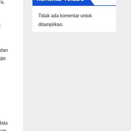
ra,
Tidak ada komentar untuk
ditampilkan.
i
 dan
gga
data
lam