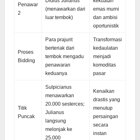
Didius Julianus
kekuatan
Penawar
(menawarkan dari
emas murni
2
luar tembok)
dan ambisi
oportunistik
Para prajurit
Transformasi
berteriak dari
kedaulatan
Proses
tembok mengadu
menjadi
Bidding
penawaran
komoditas
keduanya
pasar
Sulpicianus
Kenaikan
menawarkan
drastis yang
20.000 sesterces;
Titik
menutup
Julianus
Puncak
persaingan
langsung
secara
melonjak ke
instan
25.000