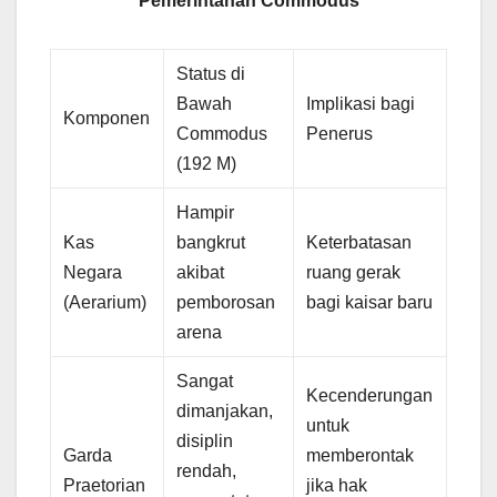
Pemerintahan Commodus
Status di
Bawah
Implikasi bagi
Komponen
Commodus
Penerus
(192 M)
Hampir
Kas
bangkrut
Keterbatasan
Negara
akibat
ruang gerak
(Aerarium)
pemborosan
bagi kaisar baru
arena
Sangat
Kecenderungan
dimanjakan,
untuk
disiplin
Garda
memberontak
rendah,
Praetorian
jika hak