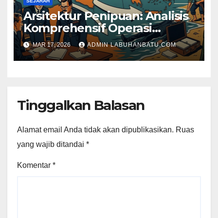
SEJARAH
Arsitektur Penipuan: Analisis
Komprehensif Operasi
Mincemeat dan Patologi
MAR 17, 2026
ADMIN LABUHANBATU.COM
Intelijen Nazi dalam Perang
Dunia II
Tinggalkan Balasan
Alamat email Anda tidak akan dipublikasikan.
Ruas
yang wajib ditandai
*
Komentar
*