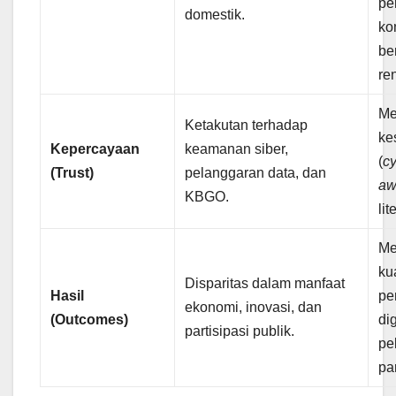
pe
domestik.
ko
be
re
Me
Ketakutan terhadap
ke
Kepercayaan
keamanan siber,
(
c
(Trust)
pelanggaran data, dan
aw
KBGO.
lit
Me
ku
Disparitas dalam manfaat
Hasil
pe
ekonomi, inovasi, dan
(Outcomes)
di
partisipasi publik.
pe
par