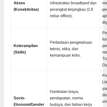
Akses
infrastruktur
broadband
dan
me
(Konektivitas)
perangkat terjangkau (2.6
pe
miliar
offline
).
ap
dig
Pe
fo
Perbedaan pengetahuan
Keterampilan
pe
teknis, etika, dan
(Skills)
me
kemampuan kritis.
Tr
Dig
Pr
Lit
ya
Hambatan biaya,
di
Socio-
pendapatan, norma
un
Ekonomi/Gender
budaya, dan beban kerja