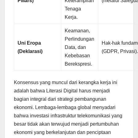
Pillars)
Keterampilan
(melalui
Safegu
Tenaga
Kerja.
Keamanan,
Perlindungan
Uni Eropa
Hak-hak fundam
Data, dan
(Deklarasi)
(GDPR, Privasi)
Kebebasan
Berekspresi.
Konsensus yang muncul dari kerangka kerja ini
adalah bahwa Literasi Digital harus menjadi
bagian integral dari strategi pembangunan
ekonomi. Lembaga-lembaga global menyadari
bahwa investasi infrastruktur telekomunikasi yang
besar tidak akan terwujud menjadi pertumbuhan
ekonomi yang berkelanjutan dan penciptaan