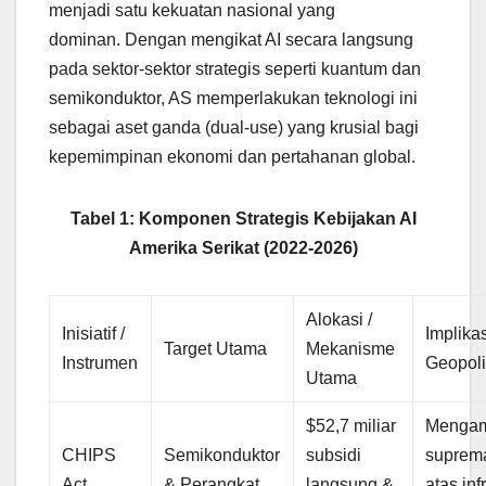
menjadi satu kekuatan nasional yang
dominan. Dengan mengikat AI secara langsung
pada sektor-sektor strategis seperti kuantum dan
semikonduktor, AS memperlakukan teknologi ini
sebagai aset ganda (dual-use) yang krusial bagi
kepemimpinan ekonomi dan pertahanan global.
Tabel 1: Komponen Strategis Kebijakan AI
Amerika Serikat (2022-2026)
Alokasi /
Inisiatif /
Implika
Target Utama
Mekanisme
Instrumen
Geopoli
Utama
$52,7 miliar
Menga
CHIPS
Semikonduktor
subsidi
suprema
Act
& Perangkat
langsung &
atas inf