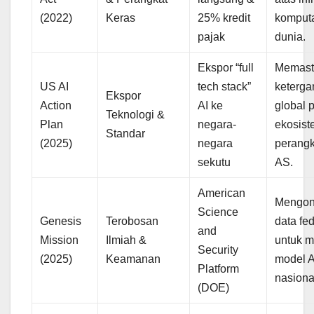
(2022)
Keras
25% kredit
komput
pajak
dunia.
Ekspor “full
Memast
US AI
tech stack”
keterga
Ekspor
Action
AI ke
global 
Teknologi &
Plan
negara-
ekosis
Standar
(2025)
negara
perangk
sekutu
AS.
American
Mengon
Science
Genesis
Terobosan
data fe
and
Mission
Ilmiah &
untuk m
Security
(2025)
Keamanan
model A
Platform
nasiona
(DOE)