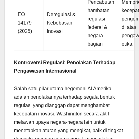
Pencabutan
Memprio
hambatan
kecepa
EO
Deregulasi &
regulasi
penge
14179
Kebebasan
federal &
di atas
(2025)
Inovasi
negara
pengaw
bagian
etika.
Kontroversi Regulasi: Penolakan Terhadap
Pengawasan Internasional
Salah satu pilar utama hegemoni AI Amerika
adalah penolakannya terhadap segala bentuk
regulasi yang dianggap dapat menghambat
kecepatan inovasi. Washington secara aktif
melawan upaya negara-negara lain untuk
menetapkan aturan yang mengikat, baik di tingkat
domestik maupun internasional, menciptakan