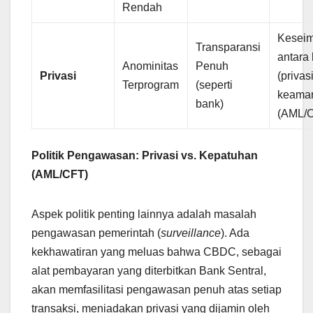
Rendah
Kesei
Transparansi
antara 
Anominitas
Penuh
Privasi
(privas
Terprogram
(seperti
keaman
bank)
(AML/C
Politik Pengawasan: Privasi vs. Kepatuhan
(AML/CFT)
Aspek politik penting lainnya adalah masalah
pengawasan pemerintah (
surveillance
). Ada
kekhawatiran yang meluas bahwa CBDC, sebagai
alat pembayaran yang diterbitkan Bank Sentral,
akan memfasilitasi pengawasan penuh atas setiap
transaksi, meniadakan privasi yang dijamin oleh