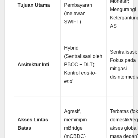
Moneter;
Tujuan Utama
Pembayaran
Mengurangi
(melawan
Ketergantun
SWIFT)
AS
Hybrid
Sentralisasi;
(Sentralisasi oleh
Fokus pada
Arsitektur Inti
PBOC + DLT);
mitigasi
Kontrol
end-to-
disintermedi
end
Agresif,
Terbatas (fo
Akses Lintas
memimpin
domestik/reg
Batas
mBridge
akses global
(mCBDC)
masa depan