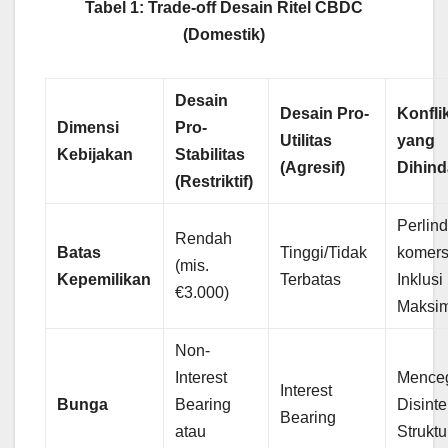
Tabel 1: Trade-off Desain Ritel CBDC
(Domestik)
Desain
Desain Pro-
Konflik
Dimensi
Pro-
Utilitas
yang
Kebijakan
Stabilitas
(Agresif)
Dihind
(Restriktif)
Perlin
Rendah
Batas
Tinggi/Tidak
komersi
(mis.
Kepemilikan
Terbatas
Inklus
€3.000)
Maksim
Non-
Interest
Mence
Interest
Bunga
Bearing
Disint
Bearing
atau
Struktu