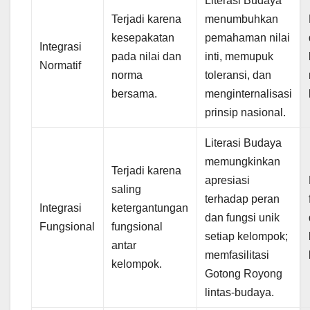
Literasi Budaya
Terjadi karena
menumbuhkan
kesepakatan
pemahaman nilai
Integrasi
pada nilai dan
inti, memupuk
Normatif
norma
toleransi, dan
bersama.
menginternalisasi
prinsip nasional.
Literasi Budaya
memungkinkan
Terjadi karena
apresiasi
saling
terhadap peran
Integrasi
ketergantungan
dan fungsi unik
Fungsional
fungsional
setiap kelompok;
antar
memfasilitasi
kelompok.
Gotong Royong
lintas-budaya.