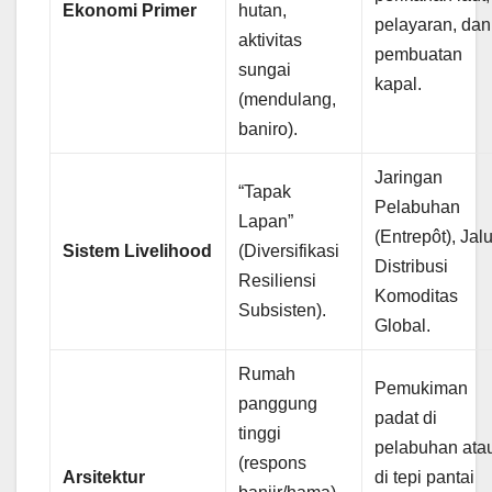
Ekonomi Primer
hutan,
pelayaran, dan
aktivitas
pembuatan
sungai
kapal.
(mendulang,
baniro).
Jaringan
“Tapak
Pelabuhan
Lapan”
(Entrepôt), Jalu
Sistem Livelihood
(Diversifikasi
Distribusi
Resiliensi
Komoditas
Subsisten).
Global.
Rumah
Pemukiman
panggung
padat di
tinggi
pelabuhan ata
(respons
Arsitektur
di tepi pantai