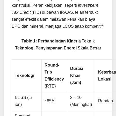
konstruksi. Peran kebijakan, seperti
Investment
Tax Credit
(ITC) di bawah IRA AS, telah terbukti
sangat efektif dalam melawan kenaikan biaya
EPC dan mineral, menjaga LCOS tetap kompetitif.
Table 1: Perbandingan Kinerja Teknik
Teknologi Penyimpanan Energi Skala Besar
Round-
Durasi
Trip
Keterbat
Teknologi
Khas
Efficiency
Lokasi
(Jam)
(RTE)
BESS (Li-
2 – 10
~85%
Rendah
ion)
(Meningkat)
Pumped