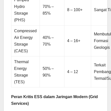
Hydro
70% –
8 – 100+
Sangat Ti
Storage
85%
(PHS)
Compressed
Membutu
Air Energy
40% –
4 – 16+
Formasi
Storage
70%
Geologis
(CAES)
Thermal
Terkait
Energy
50% –
4 – 12
Pembangk
Storage
90%
Termal/S
(TES)
Peran Kritis ESS dalam Jaringan Modern (Grid
Services)