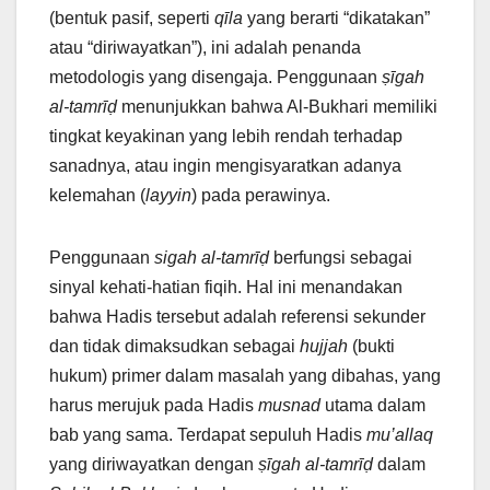
(bentuk pasif, seperti
qīla
yang berarti “dikatakan”
atau “diriwayatkan”), ini adalah penanda
metodologis yang disengaja. Penggunaan
ṣīgah
al-tamrīḍ
menunjukkan bahwa Al-Bukhari memiliki
tingkat keyakinan yang lebih rendah terhadap
sanadnya, atau ingin mengisyaratkan adanya
kelemahan (
layyin
) pada perawinya.
Penggunaan
sigah al-tamrīḍ
berfungsi sebagai
sinyal kehati-hatian fiqih. Hal ini menandakan
bahwa Hadis tersebut adalah referensi sekunder
dan tidak dimaksudkan sebagai
hujjah
(bukti
hukum) primer dalam masalah yang dibahas, yang
harus merujuk pada Hadis
musnad
utama dalam
bab yang sama. Terdapat sepuluh Hadis
mu’allaq
yang diriwayatkan dengan
ṣīgah al-tamrīḍ
dalam