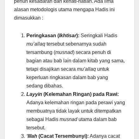
penuh kesadaran dan kehati-hatian. Ada lima
alasan metodologis utama mengapa Hadis ini
dimasukkan :
Peringkasan (
Ikhtisar
):
Seringkali Hadis
mu’allaq
tersebut sebenarnya sudah
tersambung (
musnad
) secara penuh di
bagian atau bab lain dalam kitab yang sama,
tetapi disajikan secara
mu’allaq
untuk
keperluan ringkasan dalam bab yang
sedang dibahas.
Layyin
(Kelemahan Ringan) pada Rawi:
Adanya kelemahan ringan pada perawi yang
membuatnya tidak layak untuk ditempatkan
sebagai Hadis
musnad
utama dalam bab
tersebut.
‘Illah
(Cacat Tersembunyi):
Adanya cacat