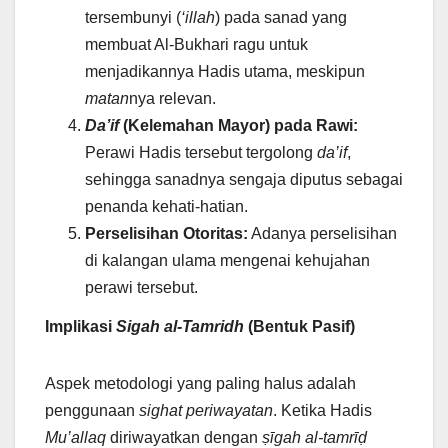
tersembunyi (
‘illah
) pada sanad yang
membuat Al-Bukhari ragu untuk
menjadikannya Hadis utama, meskipun
matan
nya relevan.
Da’if
(Kelemahan Mayor) pada Rawi:
Perawi Hadis tersebut tergolong
da’if
,
sehingga sanadnya sengaja diputus sebagai
penanda kehati-hatian.
Perselisihan Otoritas:
Adanya perselisihan
di kalangan ulama mengenai kehujahan
perawi tersebut.
Implikasi
Sigah al-Tamridh
(Bentuk Pasif)
Aspek metodologi yang paling halus adalah
penggunaan
sighat periwayatan
. Ketika Hadis
Mu’allaq
diriwayatkan dengan
ṣīgah al-tamrīḍ