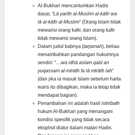
Al-Bukhari mencantumkan Hadis
dasar, “
Lā yarith al-Muslim al-kāfir wa
lā al-kāfir al-Muslim
” (Orang Islam tidak
mewarisi orang kafir, dan orang kafir
tidak mewarisi orang Islam).
Dalam judul babnya (
tarjamah
), beliau
menambahkan pandangan hukumnya
sendiri: “…
wa idhā aslam qabl an
yuqassam al-mīrāth fa lā mīrāth lah
”
(dan jika ia masuk Islam sebelum harta
waris itu dibagikan, maka ia tetap tidak
mendapat bagian).
Penambahan ini adalah hasil
istinbath
hukum Al-Bukhari yang menangani
kondisi spesifik yang tidak secara
eksplisit diatur dalam
matan
Hadis.