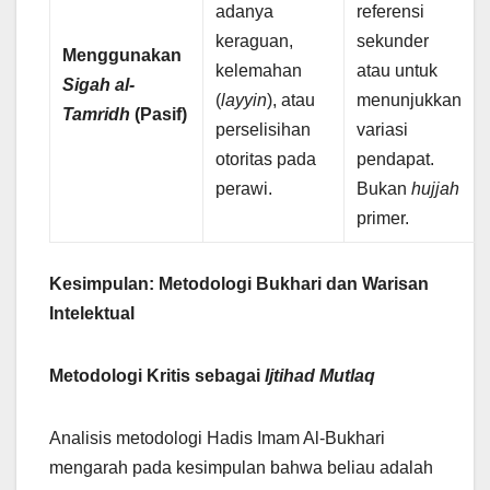
adanya
referensi
keraguan,
sekunder
Menggunakan
kelemahan
atau untuk
Sigah al-
(
layyin
), atau
menunjukkan
Tamridh
(Pasif)
perselisihan
variasi
otoritas pada
pendapat.
perawi.
Bukan
hujjah
primer.
Kesimpulan: Metodologi Bukhari dan Warisan
Intelektual
Metodologi Kritis sebagai
Ijtihad Mutlaq
Analisis metodologi Hadis Imam Al-Bukhari
mengarah pada kesimpulan bahwa beliau adalah