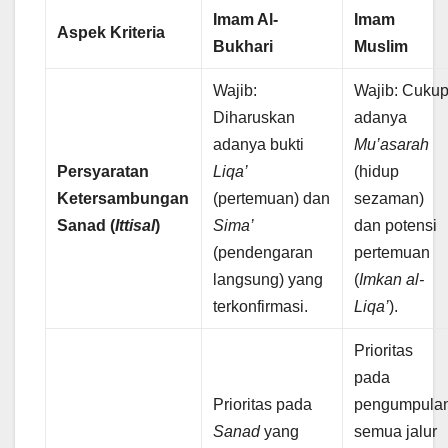
Imam Al-
Imam
Aspek Kriteria
Bukhari
Muslim
Wajib:
Wajib: Cuku
Diharuskan
adanya
adanya bukti
Mu’asarah
Persyaratan
Liqa’
(hidup
Ketersambungan
(pertemuan) dan
sezaman)
Sanad (
Ittisal
)
Sima’
dan potensi
(pendengaran
pertemuan
langsung) yang
(
Imkan al-
terkonfirmasi.
Liqa’
).
Prioritas
pada
Prioritas pada
pengumpula
Sanad
yang
semua jalur