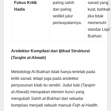
Fokus Kritik
paling sahih
sanad yang
Hadis
dan paling
kuat, bahkan
sedikit jalur
jika tidak
periwayatannya.
memenuhi
standar
Liqa’
Bukhari.
Arsitektur Kompilasi dan Ijtihad Struktural
(
Tarajim al-Abwab
)
Metodologi Al-Bukhari tidak hanya terletak pada
kritik sanad, tetapi juga pada arsitektur
penyusunan kitab itu sendiri. Judul bab (
Tarajim
al-Abwab
) merupakan elemen kunci yang
mengubah
Sahih al-Bukhari
dari sekadar
kompilasi menjadi sebuah manual
Fiqh al-Hadith
.