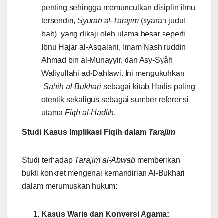
penting sehingga memunculkan disiplin ilmu
tersendiri,
Syurah al-Tarajim
(syarah judul
bab), yang dikaji oleh ulama besar seperti
Ibnu Hajar al-Asqalani, Imam Nashiruddin
Ahmad bin al-Munayyir, dan Asy-Syâh
Waliyullahi ad-Dahlawi. Ini mengukuhkan
Sahih al-Bukhari
sebagai kitab Hadis paling
otentik sekaligus sebagai sumber referensi
utama
Fiqh al-Hadith
.
Studi Kasus Implikasi Fiqih dalam
Tarajim
Studi terhadap
Tarajim al-Abwab
memberikan
bukti konkret mengenai kemandirian Al-Bukhari
dalam merumuskan hukum:
Kasus Waris dan Konversi Agama: