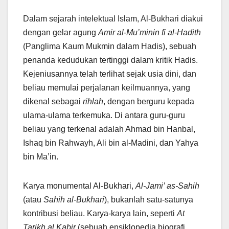
Dalam sejarah intelektual Islam, Al-Bukhari diakui
dengan gelar agung
Amir al-Mu’minin fi al-Hadith
(Panglima Kaum Mukmin dalam Hadis), sebuah
penanda kedudukan tertinggi dalam kritik Hadis.
Kejeniusannya telah terlihat sejak usia dini, dan
beliau memulai perjalanan keilmuannya, yang
dikenal sebagai
rihlah
, dengan berguru kepada
ulama-ulama terkemuka. Di antara guru-guru
beliau yang terkenal adalah Ahmad bin Hanbal,
Ishaq bin Rahwayh, Ali bin al-Madini, dan Yahya
bin Ma’in.
Karya monumental Al-Bukhari,
Al-Jami’ as-Sahih
(atau
Sahih al-Bukhari
), bukanlah satu-satunya
kontribusi beliau. Karya-karya lain, seperti
At
Tarikh al Kabir
(sebuah ensiklopedia biografi