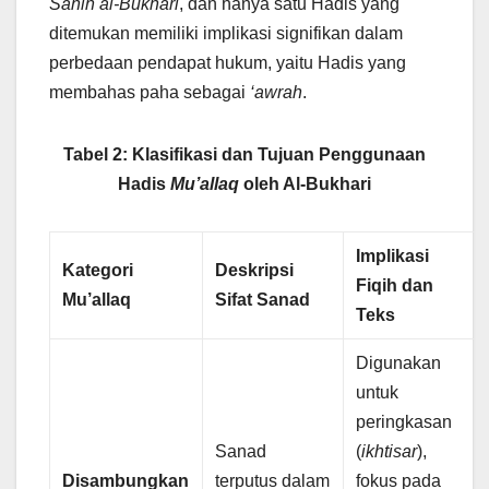
Sahih al-Bukhari
, dan hanya satu Hadis yang
ditemukan memiliki implikasi signifikan dalam
perbedaan pendapat hukum, yaitu Hadis yang
membahas paha sebagai
‘awrah
.
Tabel 2: Klasifikasi dan Tujuan Penggunaan
Hadis
Mu’allaq
oleh Al-Bukhari
Implikasi
Kategori
Deskripsi
Fiqih dan
Mu’allaq
Sifat Sanad
Teks
Digunakan
untuk
peringkasan
Sanad
(
ikhtisar
),
Disambungkan
terputus dalam
fokus pada