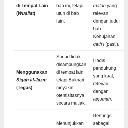
di Tempat Lain
bab ini, tetapi
matan
yang
(
Wusilat
)
utuh di bab
relevan
lain.
dengan judul
bab.
Kehujahan
qath’i
(pasti).
Sanad tidak
Hadis
disambungkan
pendukung
Menggunakan
di tempat lain,
yang kuat,
Sigah al-Jazm
tetapi Bukhari
relevan
(Tegas)
meyakini
dengan
otentisitasnya
tarjumah
.
secara mutlak.
Berfungsi
Menunjukkan
sebagai