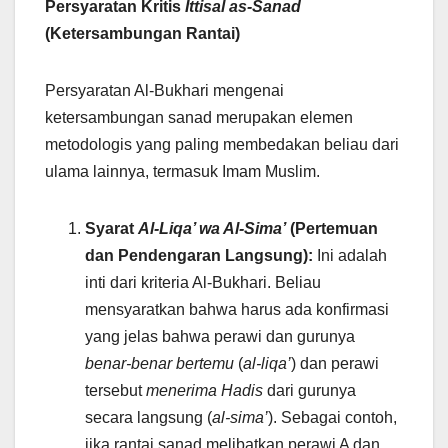
Persyaratan Kritis
Ittisal as-Sanad
(Ketersambungan Rantai)
Persyaratan Al-Bukhari mengenai
ketersambungan sanad merupakan elemen
metodologis yang paling membedakan beliau dari
ulama lainnya, termasuk Imam Muslim.
Syarat
Al-Liqa’ wa Al-Sima’
(Pertemuan
dan Pendengaran Langsung):
Ini adalah
inti dari kriteria Al-Bukhari. Beliau
mensyaratkan bahwa harus ada konfirmasi
yang jelas bahwa perawi dan gurunya
benar-benar bertemu
(
al-liqa’
) dan perawi
tersebut
menerima Hadis
dari gurunya
secara langsung (
al-sima’
). Sebagai contoh,
jika rantai sanad melibatkan perawi A dan