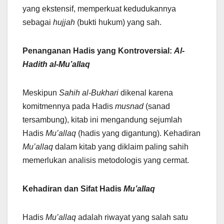
yang ekstensif, memperkuat kedudukannya
sebagai
hujjah
(bukti hukum) yang sah.
Penanganan Hadis yang Kontroversial:
Al-
Hadith al-Mu’allaq
Meskipun
Sahih al-Bukhari
dikenal karena
komitmennya pada Hadis
musnad
(sanad
tersambung), kitab ini mengandung sejumlah
Hadis
Mu’allaq
(hadis yang digantung). Kehadiran
Mu’allaq
dalam kitab yang diklaim paling sahih
memerlukan analisis metodologis yang cermat.
Kehadiran dan Sifat Hadis
Mu’allaq
Hadis
Mu’allaq
adalah riwayat yang salah satu