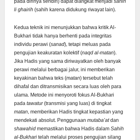
pada dirinya sendiri) dapat diangkat menjadi
sahih
li ghairih
(sahih karena didukung riwayat lain).
Kedua teknik ini menunjukkan bahwa kritik Al-
Bukhari tidak hanya berhenti pada integritas
individu perawi (
sanad
), tetapi meluas pada
pengujian keakuratan kolektif (
naqd al-matan
).
Jika Hadis yang sama diriwayatkan oleh banyak
perawi melalui berbagai jalur, ini memberikan
keyakinan bahwa teks (
matan
) tersebut telah
dihafal dan ditransmisikan secara luas oleh para
ulama. Metode ini menyoroti fokus Al-Bukhari
pada
tawatur
(transmisi yang luas) di tingkat
matan
, memberikan Hadis tingkat kepastian yang
mendekati absolut. Penggunaan
mutaba’at
dan
shawahid
memastikan bahwa Hadis dalam
Sahih
al-Bukhari
telah melalui proses pengujian silang