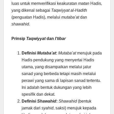
luas untuk memverifikasi keakuratan
matan
Hadis,
yang dikenal sebagai
Taqwiyyat al-Hadith
(penguatan Hadis), melalui
mutaba’at
dan
shawahid
.
Prinsip
Taqwiyyat
dan
I’tibar
Definisi
Mutaba’at
:
Mutaba’at
merujuk pada
Hadis pendukung yang menyertai Hadis
utama, yang disampaikan melalui jalur
sanad yang berbeda tetapi masih melalui
perawi yang sama di lapisan sanad tertentu.
Ini adalah bentuk dukungan yang lebih
spesifik dan dekat.
Definisi
Shawahid
:
Shawahid
(bentuk
jamak dari
syahid
, saksi) merujuk kepada