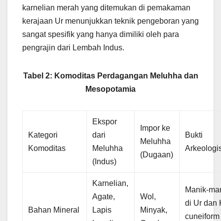
karnelian merah yang ditemukan di pemakaman
kerajaan Ur menunjukkan teknik pengeboran yang
sangat spesifik yang hanya dimiliki oleh para
pengrajin dari Lembah Indus.
Tabel 2: Komoditas Perdagangan Meluhha dan
Mesopotamia
Ekspor
Impor ke
Kategori
dari
Bukti
Meluhha
Komoditas
Meluhha
Arkeologi
(Dugaan)
(Indus)
Karnelian,
Manik-man
Agate,
Wol,
di Ur dan 
Bahan Mineral
Lapis
Minyak,
cuneiform