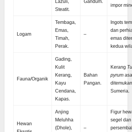
Lazuli,
Gandum.
impor mine
Steatit.
Tembaga,
Ingots te
Emas,
dan perhi
Logam
–
Timah,
emas dite
Perak.
kedua wil
Gading,
Kulit
Kerang
Tu
Kerang,
Bahan
pyrum
asa
Fauna/Organik
Kayu
Pangan.
ditemukan 
Cendana,
Sumeria.
Kapas.
Anjing
Figur hew
Meluhha
segel dan
Hewan
(Dhole),
–
persemba
Eksotis