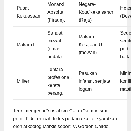
Monarki
Negara-
Pusat
Heter
Absolut
Kota/Kekaisaran
Kekuasaan
(Dew
(Firaun).
(Raja).
Sangat
Sede
Makam
mewah
sedik
Makam Elit
Kerajaan Ur
(emas,
perb
(mewah).
budak).
harta
Tentara
Pasukan
Mini
profesional,
Militer
infantri, senjata
konfl
kereta
logam.
masif
perang.
Teori mengenai “sosialisme” atau “komunisme
primitif” di Lembah Indus pertama kali diisyaratkan
oleh arkeolog Marxis seperti V. Gordon Childe,