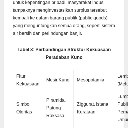
untuk kepentingan pribadi, masyarakat Indus
tampaknya menginvestasikan surplus tersebut
kembali ke dalam barang publik (public goods)
yang menguntungkan semua orang, seperti sistem
air bersih dan perlindungan banjir.
Tabel 3: Perbandingan Struktur Kekuasaan
Peradaban Kuno
Fitur
Lemb
Mesir Kuno
Mesopotamia
Kekuasaan
(Mel
Lum
Piramida,
Simbol
Ziggurat, Istana
Publi
Patung
Otoritas
Kerajaan.
Pema
Raksasa.
Umu