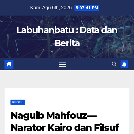
Skip
Kam. Agu 6th, 2026
5:07:42 PM
to
content
Labuhanbatu : Data dan
Berita
PROFIL
Naguib Mahfouz—
Narator Kairo dan Filsuf