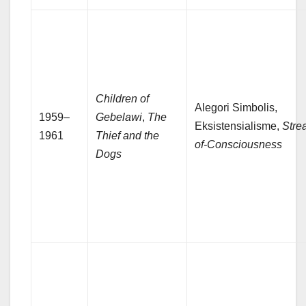
Children of
Alegori Simbolis,
1959–
Gebelawi
,
The
Eksistensialisme,
Stre
1961
Thief and the
of-Consciousness
Dogs