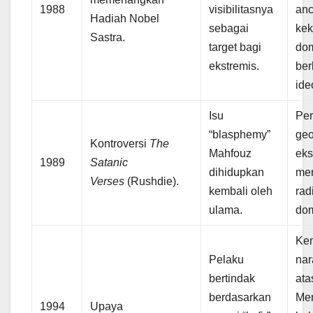
1988
visibilitasnya
an
Hadiah Nobel
sebagai
kek
Sastra.
target bagi
dom
ekstremis.
ber
ide
Isu
Per
“blasphemy”
geo
Kontroversi
The
Mahfouz
eks
1989
Satanic
dihidupkan
men
Verses
(Rushdie).
kembali oleh
rad
ulama.
dom
Ke
Pelaku
nar
bertindak
ata
berdasarkan
Me
1994
Upaya