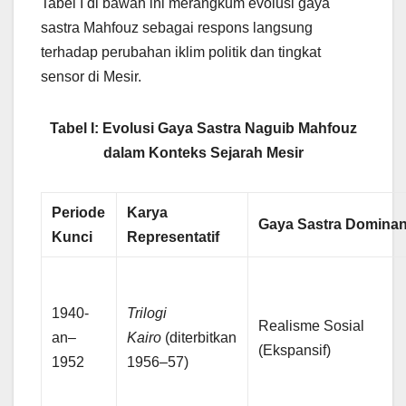
Tabel I di bawah ini merangkum evolusi gaya
sastra Mahfouz sebagai respons langsung
terhadap perubahan iklim politik dan tingkat
sensor di Mesir.
Tabel I: Evolusi Gaya Sastra Naguib Mahfouz
dalam Konteks Sejarah Mesir
Periode
Karya
Gaya Sastra Domina
Kunci
Representatif
1940-
Trilogi
Realisme Sosial
an–
Kairo
(diterbitkan
(Ekspansif)
1952
1956–57)