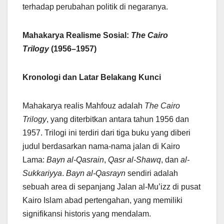
terhadap perubahan politik di negaranya.
Mahakarya Realisme Sosial:
The Cairo
Trilogy
(1956–1957)
Kronologi dan Latar Belakang Kunci
Mahakarya realis Mahfouz adalah
The Cairo
Trilogy
, yang diterbitkan antara tahun 1956 dan
1957. Trilogi ini terdiri dari tiga buku yang diberi
judul berdasarkan nama-nama jalan di Kairo
Lama:
Bayn al-Qasrain
,
Qasr al-Shawq
, dan
al-
Sukkariyya
.
Bayn al-Qasrayn
sendiri adalah
sebuah area di sepanjang Jalan al-Mu’izz di pusat
Kairo Islam abad pertengahan, yang memiliki
signifikansi historis yang mendalam.