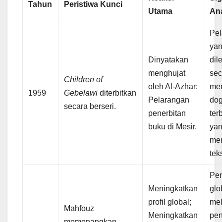
Tahun
Peristiwa Kunci
Utama
Ana
Pe
ya
Dinyatakan
dil
menghujat
se
Children of
oleh Al-Azhar;
me
1959
Gebelawi
diterbitkan
Pelarangan
dog
secara berseri.
penerbitan
ter
buku di Mesir.
ya
men
tek
Pe
Meningkatkan
glo
profil global;
mel
Mahfouz
Meningkatkan
pen
memenangkan