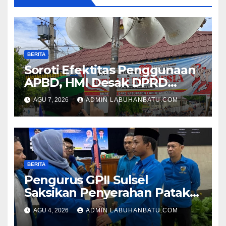
BERITA
Soroti Efektitas Penggunaan
APBD, HMI Desak DPRD
Labuhanbatu Buka Data
AGU 7, 2026
ADMIN LABUHANBATU.COM
Perjalanan Dinas dan Studi
Banding
BERITA
Pengurus GPII Sulsel
Saksikan Penyerahan Pataka
oleh Hj Vonny, Abd. Fajar M
AGU 4, 2026
ADMIN LABUHANBATU.COM
Resmi Nahkodai KNPI