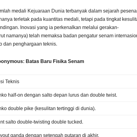
jumlah medali Kejuaraan Dunia terbanyak dalam sejarah pesen
nya terletak pada kuantitas medali, tetapi pada tingkat kesuli
tandingan. Inovasi yang ia perkenalkan melalui gerakan-
ut namanya) telah memaksa badan pengatur senam internasio
ko dan penghargaan teknis.
ponymous: Batas Baru Fisika Senam
si Teknis
ko half-on dengan salto depan lurus dan double twist.
ko double pike (kesulitan tertinggi di dunia).
t salto double-twisting double tucked.
ayout ganda dengan setengah putaran di akhir.