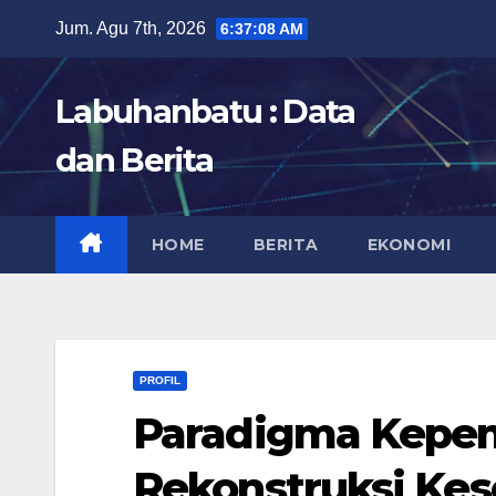
Skip
Jum. Agu 7th, 2026
6:37:09 AM
to
content
Labuhanbatu : Data
dan Berita
HOME
BERITA
EKONOMI
PROFIL
Paradigma Kepem
Rekonstruksi Kese