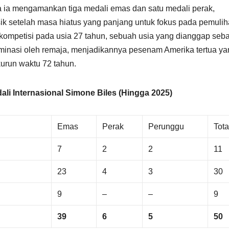
a ia mengamankan tiga medali emas dan satu medali perak,
ik setelah masa hiatus yang panjang untuk fokus pada pemuli
berkompetisi pada usia 27 tahun, sebuah usia yang dianggap seb
minasi oleh remaja, menjadikannya pesenam Amerika tertua ya
urun waktu 72 tahun.
li Internasional Simone Biles (Hingga 2025)
Emas
Perak
Perunggu
Tota
7
2
2
11
23
4
3
30
9
–
–
9
39
6
5
50