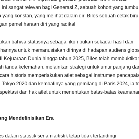
ini sangat relevan bagi Generasi Z, sebuah kohort yang tumbu
a yang konstan, yang melihat dalam diri Biles sebuah cetak biru
an pemeliharaan diri yang radikal.
apkan bahwa statusnya sebagai ikon bukan sekadar hasil dari
lihannya untuk memanusiakan dirinya di hadapan audiens globa
i Kejuaraan Dunia hingga tahun 2025, Biles telah membuktika
h tanda kelemahan, melainkan strategi untuk umur panjang da
ecara historis memperlakukan atlet sebagai instrumen pencapai
i Tokyo 2020 dan kembalinya yang gemilang di Paris 2024, ia t
pektasi dan hak atlet untuk menentukan batas-batas keamana
yang Mendefinisikan Era
lam statistik senam artistik tetap tidak tertandingi.