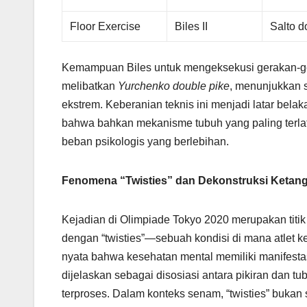
Floor Exercise
Biles II
Salto d
Kemampuan Biles untuk mengeksekusi gerakan-ge
melibatkan
Yurchenko double pike
, menunjukkan s
ekstrem. Keberanian teknis ini menjadi latar bela
bahwa bahkan mekanisme tubuh yang paling terlat
beban psikologis yang berlebihan.
Fenomena “Twisties” dan Dekonstruksi Ketan
Kejadian di Olimpiade Tokyo 2020 merupakan titik
dengan “twisties”—sebuah kondisi di mana atlet k
nyata bahwa kesehatan mental memiliki manifestasi
dijelaskan sebagai disosiasi antara pikiran dan tu
terproses. Dalam konteks senam, “twisties” buka