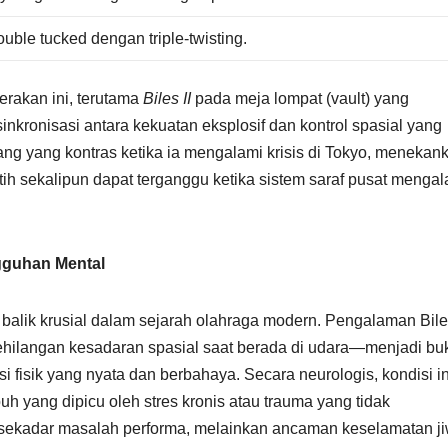
ouble tucked dengan triple-twisting.
rakan ini, terutama
Biles II
pada meja lompat (vault) yang
inkronisasi antara kekuatan eksplosif dan kontrol spasial yang
kang yang kontras ketika ia mengalami krisis di Tokyo, menekan
ih sekalipun dapat terganggu ketika sistem saraf pusat mengal
gguhan Mental
 balik krusial dalam sejarah olahraga modern. Pengalaman Bil
ehilangan kesadaran spasial saat berada di udara—menjadi buk
 fisik yang nyata dan berbahaya. Secara neurologis, kondisi in
buh yang dipicu oleh stres kronis atau trauma yang tidak
n sekadar masalah performa, melainkan ancaman keselamatan j