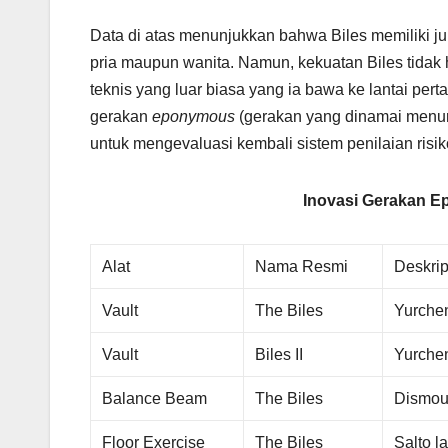
Data di atas menunjukkan bahwa Biles memiliki 
pria maupun wanita. Namun, kekuatan Biles tidak ha
teknis yang luar biasa yang ia bawa ke lantai per
gerakan
eponymous
(gerakan yang dinamai menur
untuk mengevaluasi kembali sistem penilaian risi
Inovasi Gerakan E
Alat
Nama Resmi
Deskrip
Vault
The Biles
Yurchen
Vault
Biles II
Yurchen
Balance Beam
The Biles
Dismoun
Floor Exercise
The Biles
Salto l