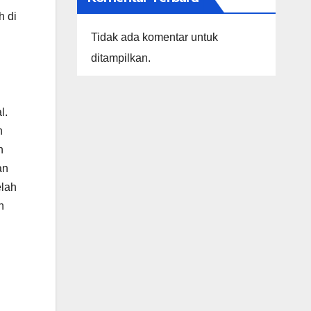
h di
Tidak ada komentar untuk
ditampilkan.
l.
n
n
an
elah
n