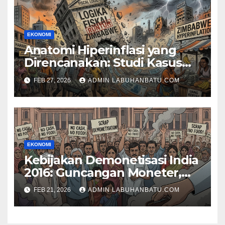
EKONOMI
Anatomi Hiperinflasi yang
Direncanakan: Studi Kasus
Runtuhnya Logika Fiskal di
FEB 27, 2026
ADMIN LABUHANBATU.COM
Zimbabwe (2000–2009)
EKONOMI
Kebijakan Demonetisasi India
2016: Guncangan Moneter,
Transformasi Ekonomi, dan
FEB 21, 2026
ADMIN LABUHANBATU.COM
Konsekuensi Sosio-Politik
dalam Perspektif
Makroekonomi