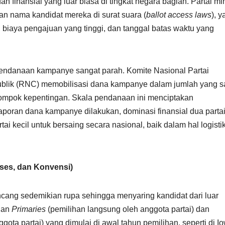
n finansial yang luar biasa di tingkat negara bagian. Partai mi
an nama kandidat mereka di surat suara (
ballot access laws
), 
, biaya pengajuan yang tinggi, dan tanggal batas waktu yang
endanaan kampanye sangat parah. Komite Nasional Partai
ublik (RNC) memobilisasi dana kampanye dalam jumlah yang s
kelompok kepentingan. Skala pendanaan ini menciptakan
laporan dana kampanye dilakukan, dominasi finansial dua parta
 kecil untuk bersaing secara nasional, baik dalam hal logistik
ses, dan Konvensi)
ancang sedemikian rupa sehingga menyaring kandidat dari luar
ngan
Primaries
(pemilihan langsung oleh anggota partai) dan
ota partai) yang dimulai di awal tahun pemilihan, seperti di I