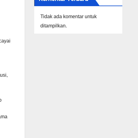
Tidak ada komentar untuk
ditampilkan.
cayai
usi,
l
p
lama