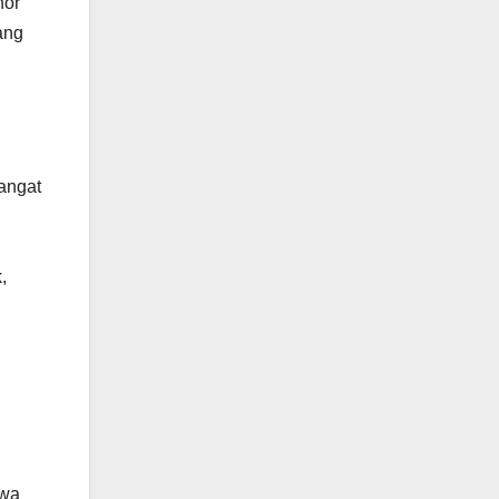
nor
yang
angat
i
,
owa