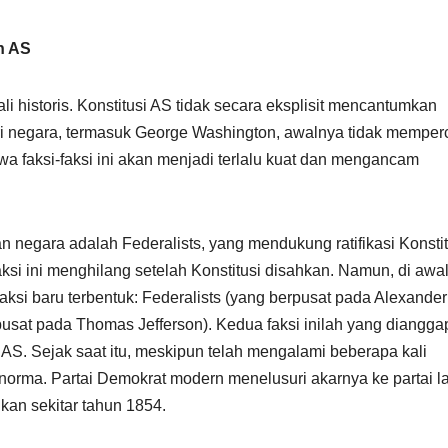
n AS
 historis. Konstitusi AS tidak secara eksplisit mencantumkan
iri negara, termasuk George Washington, awalnya tidak memper
wa faksi-faksi ini akan menjadi terlalu kuat dan mengancam
an negara adalah Federalists, yang mendukung ratifikasi Konstit
ksi ini menghilang setelah Konstitusi disahkan. Namun, di awa
ksi baru terbentuk: Federalists (yang berpusat pada Alexander
usat pada Thomas Jefferson). Kedua faksi inilah yang diangga
h AS. Sejak saat itu, meskipun telah mengalami beberapa kali
i norma. Partai Demokrat modern menelusuri akarnya ke partai 
ikan sekitar tahun 1854.