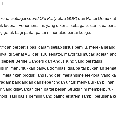
al
dikenal sebagai
Grand Old Party
atau GOP) dan Partai Demokrat
k federal. Fenomena ini, yang dikenal sebagai sistem dua parta
g gerak bagi partai-partai minor atau partai ketiga.
ktif dan berpartisipasi dalam setiap siklus pemilu, mereka jarang
lnya, di Senat AS, dari 100 senator, mayoritas mutlak adalah an
(seperti Bernie Sanders dan Angus King yang berstatus
lisis ini menunjukkan bahwa dominasi dua partai bukanlah sema
, melainkan produk langsung dari mekanisme elektoral yang ka
ragam pandangan dan kepentingan untuk menyalurkan pilihan
r” yang ditawarkan oleh partai besar. Struktur ini memperburuk
emobilisasi basis pemilih yang paling ekstrem sambil berusaha k