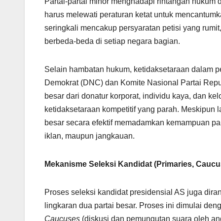
Partai-partai minor menghadapi rintangan hukum da
harus melewati peraturan ketat untuk mencantumk
seringkali mencakup persyaratan petisi yang rumit
berbeda-beda di setiap negara bagian.
Selain hambatan hukum, ketidaksetaraan dalam p
Demokrat (DNC) dan Komite Nasional Partai Rep
besar dari donatur korporat, individu kaya, dan 
ketidaksetaraan kompetitif yang parah. Meskipun 
besar secara efektif memadamkan kemampuan partai
iklan, maupun jangkauan.
Mekanisme Seleksi Kandidat (Primaries, Caucu
Proses seleksi kandidat presidensial AS juga dir
lingkaran dua partai besar. Proses ini dimulai de
Caucuses
(diskusi dan pemungutan suara oleh angg