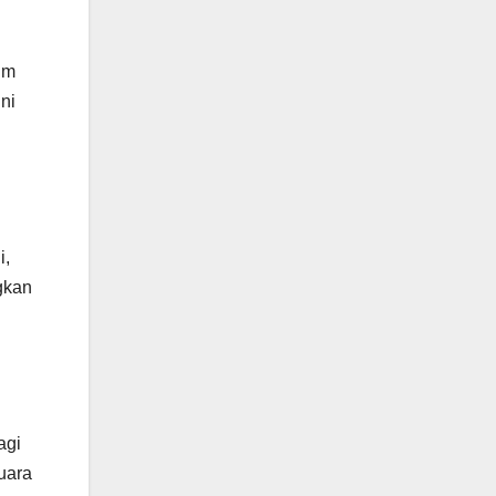
um
ni
i,
gkan
agi
uara