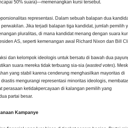
mencapai 50% suara)—memenangkan kursi tersebut.
porsionalitas representasi. Dalam sebuah balapan dua kandida
 perwakilan. Jika terjadi balapan tiga kandidat, jumlah pemilih 
menangan pluralitas, di mana kandidat menang dengan suara ku
esiden AS, seperti kemenangan awal Richard Nixon dan Bill Cli
aksi dan kelompok ideologis untuk bersatu di bawah dua payun
kan suara mereka tidak terbuang sia-sia (
wasted votes
). Mes
han yang stabil karena cenderung menghasilkan mayoritas di
a drastis mengurangi representasi minoritas ideologis, membata
at perasaan ketidakpercayaan di kalangan pemilih yang
dua partai besar.
danaan Kampanye