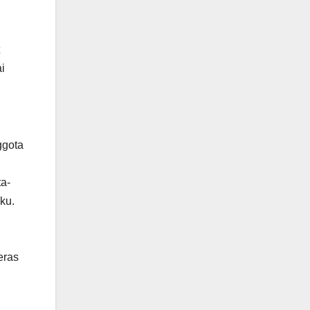
i
ggota
ta-
ku.
eras