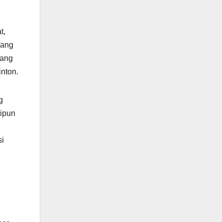
t,
yang
rang
nton.
g
kipun
si