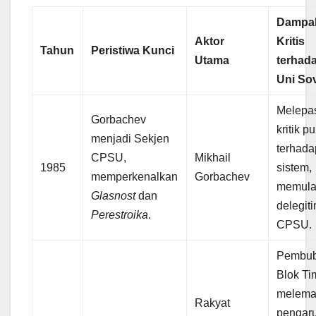
Dampa
Aktor
Kritis
Tahun
Peristiwa Kunci
Utama
terhad
Uni Sov
Melepa
Gorbachev
kritik pu
menjadi Sekjen
terhada
CPSU,
Mikhail
1985
sistem,
memperkenalkan
Gorbachev
memula
Glasnost
dan
delegit
Perestroika
.
CPSU.
Pembub
Blok Ti
melema
Rakyat
pengar