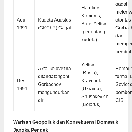
gagal,
Hardliner
meleny
Komunis,
Agu
Kudeta Agustus
otoritas
Boris Yeltsin
1991
(GKChP) Gagal.
Gorbac
(penentang
dan
kudeta)
memper
pembub
Yeltsin
Akta Belovezha
Pembub
(Rusia),
ditandatangani;
formal 
Des
Kravchuk
Gorbachev
Soviet 
1991
(Ukraina),
mengundurkan
pemben
Shushkevich
diri.
CIS.
(Belarus)
Warisan Geopolitik dan Konsekuensi Domestik
Jangka Pendek