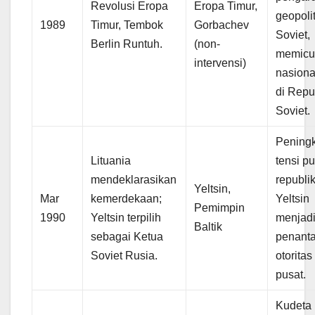
Revolusi Eropa
Eropa Timur,
geopolit
1989
Timur, Tembok
Gorbachev
Soviet,
Berlin Runtuh.
(non-
memic
intervensi)
nasiona
di Repu
Soviet.
Pening
Lituania
tensi pu
mendeklarasikan
republik
Yeltsin,
Mar
kemerdekaan;
Yeltsin
Pemimpin
1990
Yeltsin terpilih
menjad
Baltik
sebagai Ketua
penant
Soviet Rusia.
otoritas
pusat.
Kudeta