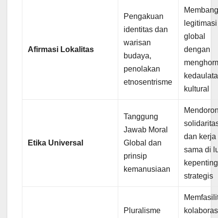
Membang
Pengakuan
legitimasi
identitas dan
global
warisan
Afirmasi Lokalitas
dengan
budaya,
menghorm
penolakan
kedaulat
etnosentrisme
kultural
Mendoro
Tanggung
solidarita
Jawab Moral
dan kerja
Etika Universal
Global dan
sama di l
prinsip
kepentin
kemanusiaan
strategis
Memfasili
Pluralisme
kolaboras