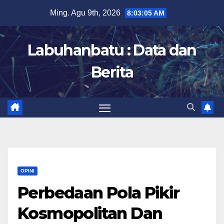
Skip
Ming. Agu 9th, 2026
8:03:06 AM
to
content
Labuhanbatu : Data dan
Berita
OPINI
Perbedaan Pola Pikir
Kosmopolitan Dan